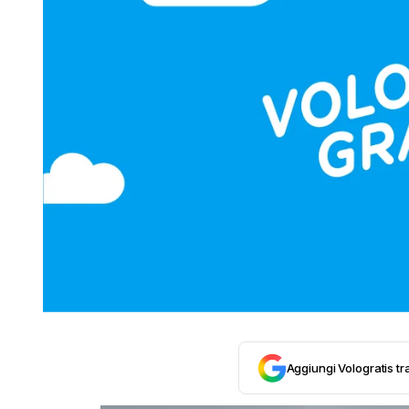
Aggiungi Vologratis tra