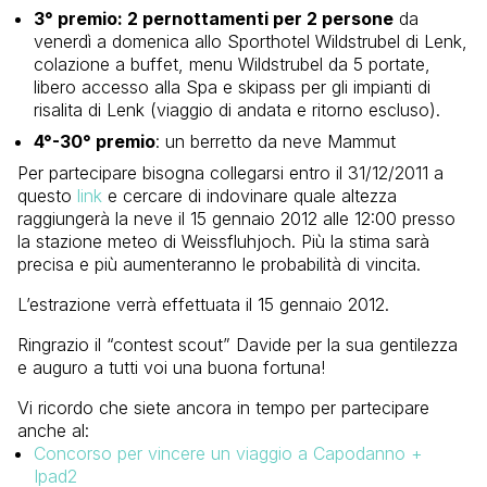
3° premio: 2 pernottamenti per 2 persone
da
venerdì a domenica allo Sporthotel Wildstrubel di Lenk,
colazione a buffet, menu Wildstrubel da 5 portate,
libero accesso alla Spa e skipass per gli impianti di
risalita di Lenk (viaggio di andata e ritorno escluso).
4°-30° premio
: un berretto da neve Mammut
Per partecipare bisogna collegarsi entro il 31/12/2011 a
questo
link
e cercare di indovinare quale altezza
raggiungerà la neve il 15 gennaio 2012 alle 12:00 presso
la stazione meteo di Weissfluhjoch. Più la stima sarà
precisa e più aumenteranno le probabilità di vincita.
L’estrazione verrà effettuata il 15 gennaio 2012.
Ringrazio il “contest scout” Davide per la sua gentilezza
e auguro a tutti voi una buona fortuna!
Vi ricordo che siete ancora in tempo per partecipare
anche al:
Concorso per vincere un viaggio a Capodanno +
Ipad2