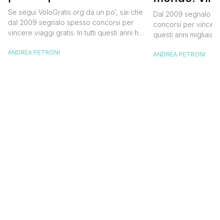
Official Tasting
in Islanda e
Se segui VoloGratis.org da un po’, sai che
Dal 2009 segnalo su
dollari
dal 2009 segnalo spesso concorsi per
concorsi per vincere v
vincere viaggi gratis. In tutti questi anni ho
questi anni migliaia d
visto tantissime persone partire per
destinazioni straordi
ANDREA PETRONI
destinazioni incredibili grazie a queste
ANDREA PETRONI
segnalazioni pubblic
segnalazioni — e ogni volta che trovo
sito. Oggi ne arriva 
un’opportunità come questa, non vedo
dimenticherai. Icela
l’ora di condividerla. Quella di oggi è una
aerea nazionale isla
di quelle che […]
una campagna che si
Photographer” e sta