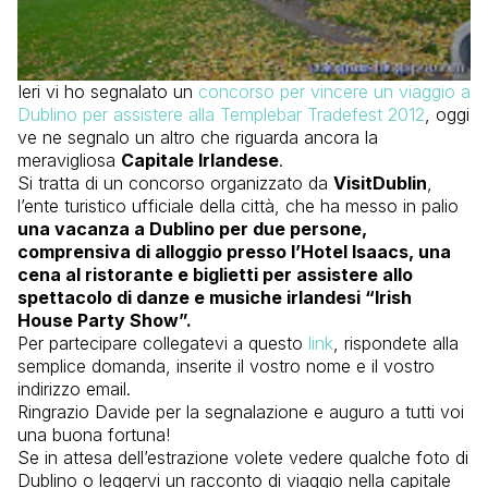
Ieri vi ho segnalato un
concorso per vincere un viaggio a
Dublino per assistere alla Templebar Tradefest 2012
, oggi
ve ne segnalo un altro che riguarda ancora la
meravigliosa
Capitale Irlandese
.
Si tratta di un concorso organizzato da
VisitDublin
,
l’ente turistico ufficiale della città, che ha messo in palio
una vacanza a Dublino per due persone,
comprensiva di alloggio presso l’Hotel Isaacs, una
cena al ristorante e biglietti per assistere allo
spettacolo di danze e musiche irlandesi “Irish
House Party Show”.
Per partecipare collegatevi a questo
link
, rispondete alla
semplice domanda, inserite il vostro nome e il vostro
indirizzo email.
Ringrazio Davide per la segnalazione e auguro a tutti voi
una buona fortuna!
Se in attesa dell’estrazione volete vedere qualche foto di
Dublino o leggervi un racconto di viaggio nella capitale