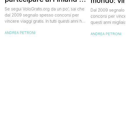
mondo: vinc
Official Tasting
in Islanda e
Se segui VoloGratis.org da un po’, sai che
Dal 2009 segnalo su
dollari
dal 2009 segnalo spesso concorsi per
concorsi per vincere v
vincere viaggi gratis. In tutti questi anni ho
questi anni migliaia d
visto tantissime persone partire per
destinazioni straordi
ANDREA PETRONI
destinazioni incredibili grazie a queste
ANDREA PETRONI
segnalazioni pubblic
segnalazioni — e ogni volta che trovo
sito. Oggi ne arriva 
un’opportunità come questa, non vedo
dimenticherai. Icela
l’ora di condividerla. Quella di oggi è una
aerea nazionale isla
di quelle che […]
una campagna che si
Photographer” e sta