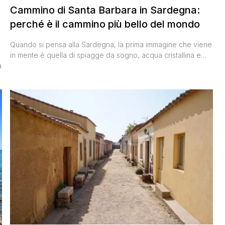
Cammino di Santa Barbara in Sardegna:
perché è il cammino più bello del mondo
Quando si pensa alla Sardegna, la prima immagine che viene
in mente è quella di spiagge da sogno, acqua cristallina e
sole che accarezza la pelle. Eppure, negli anni, viaggiando
a
in lungo e in largo sull’isola – dal Nord fino alla parte Ovest in
provincia di Oristano, passando per Budoni dove i genitori di
Valentina [']