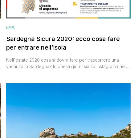
NEWS
Sardegna Sicura 2020: ecco cosa fare
per entrare nell’isola
Nell'estate 2020 cosa si dovrà fare per trascorrere una
vacanza in Sardegna? In questi giorni sia su Instagram che su
a
Facebook in molti me lo stanno chiedendo, e sono pronto a
spiegarti tutto in questo post, anche perché da fine luglio alla
metà di agosto anche noi saremo come al solito tra le sue
splendide [']