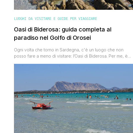
LUOGHI DA VISITARE E GUIDE PER VIAGGIARE
Oasi di Biderosa: guida completa al
paradiso nel Golfo di Orosei
Ogni volta che torno in Sardegna, c'è un luogo che non
posso fare a meno di visitare: l’Oasi di Biderosa. Per me, è
come un rifugio dell’anima, un angolo di paradiso dove la
natura regna incontrastata e il tempo sembra rallentare.
Grazie al numero chiuso, anche in pieno agosto si può
godere di una pace [']