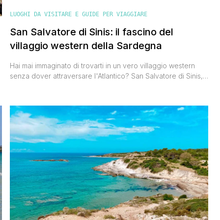
LUOGHI DA VISITARE E GUIDE PER VIAGGIARE
San Salvatore di Sinis: il fascino del
villaggio western della Sardegna
Hai mai immaginato di trovarti in un vero villaggio western
senza dover attraversare l'Atlantico? San Salvatore di Sinis,
nel cuore della penisola del Sinis, è il luogo perfetto per
vivere questa esperienza. Tra strade polverose, casette
bianche e un'atmosfera sospesa nel tempo, questo borgo ti
farà viaggiare con la fantasia nel selvaggio West. Quando
sono [']