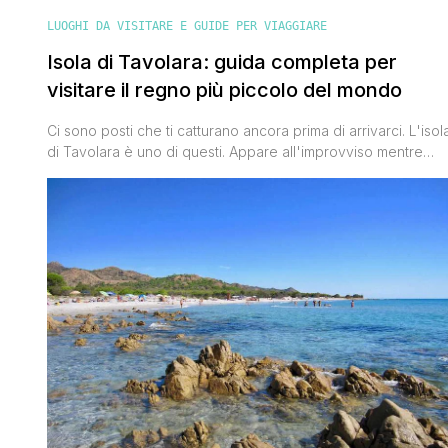
LUOGHI DA VISITARE E GUIDE PER VIAGGIARE
Isola di Tavolara: guida completa per
visitare il regno più piccolo del mondo
Ci sono posti che ti catturano ancora prima di arrivarci. L'isol
di Tavolara è uno di questi. Appare all'improvviso mentre
percorri la costa nord-orientale della Sardegna, tra Olbia,
San Teodoro e Budoni: un massiccio calcareo imponente
che sembra emergere dal mare come una montagna
sospesa sull'acqua. Impossibile non restarne affascinati. Ma
Tavolara non è solo [']