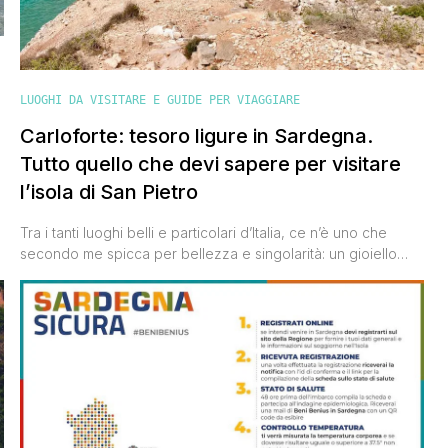
LUOGHI DA VISITARE E GUIDE PER VIAGGIARE
Carloforte: tesoro ligure in Sardegna.
Tutto quello che devi sapere per visitare
l’isola di San Pietro
Tra i tanti luoghi belli e particolari d’Italia, ce n’è uno che
secondo me spicca per bellezza e singolarità: un gioiello
incastonato tra le onde dell'azzurro Mediterraneo, situato
sull'isola di San Pietro, al largo delle coste della Sardegna.
Questa affascinante località racchiude una storia unica che
ancora oggi si riflette nelle sue tradizioni e nella [']