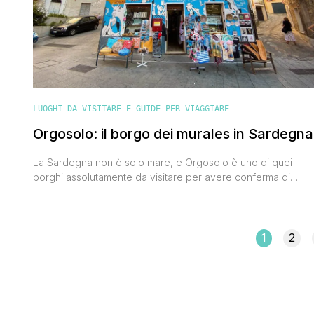
LUOGHI DA VISITARE E GUIDE PER VIAGGIARE
Orgosolo: il borgo dei murales in Sardegna
La Sardegna non è solo mare, e Orgosolo è uno di quei
borghi assolutamente da visitare per avere conferma di
questa affermazione a cui i miei amici sardi tengono sempre
a ribadire con orgoglio. A volte il turista immagina questa
isola come una ciambella da vivere lungo i suoi bordi (le
coste) ma 'vuota' al [']
1
2