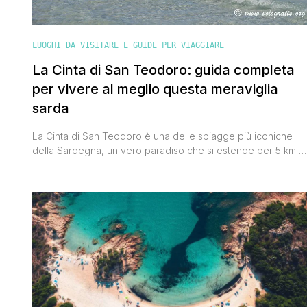
LUOGHI DA VISITARE E GUIDE PER VIAGGIARE
La Cinta di San Teodoro: guida completa
per vivere al meglio questa meraviglia
sarda
La Cinta di San Teodoro è una delle spiagge più iconiche
della Sardegna, un vero paradiso che si estende per 5 km di
sabbia finissima e bianca, bagnata da un mare cristallino con
fondale basso e privo di scogli. Situata lungo la costa nord-
orientale dell’isola, tra Olbia e Budoni, è perfetta per ogni
tipo di [']