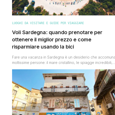
LUOGHI DA VISITARE E GUIDE PER VIAGGIARE
Voli Sardegna: quando prenotare per
ottenere il miglior prezzo e come
risparmiare usando la bici
Fare una vacanza in Sardegna è un desiderio che accomun
moltissime persone: il mare cristallino, le spiagge incredibili,
l’offerta enogastronomica unica e la natura incontaminata
sono solo alcuni dei motivi che spingono moltissimi turisti
ogni anno a scegliere quest’isola come meta del proprio
viaggio. Chi vuole andare in Sardegna senza spendere una
fortuna può farlo [']