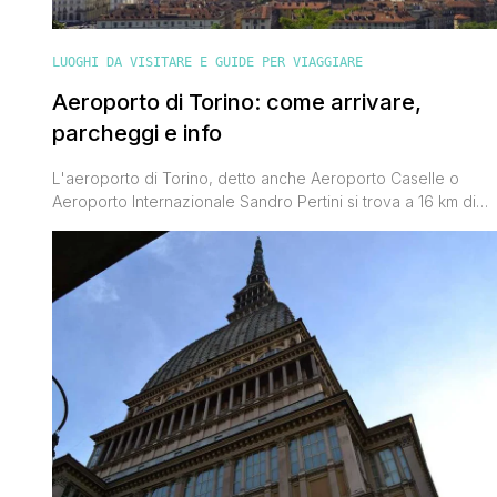
LUOGHI DA VISITARE E GUIDE PER VIAGGIARE
Aeroporto di Torino: come arrivare,
parcheggi e info
L'aeroporto di Torino, detto anche Aeroporto Caselle o
Aeroporto Internazionale Sandro Pertini si trova a 16 km di
distanza a nord del capoluogo piemontese, nella zona dei
comuni di Caselle Torinese, San Francesco al Campo e San
Maurizio Canavese. L'aeroporto è di proprietà della Società
Azionaria Gestione Aeroporto Torino S.p.A. L'aeroporto è
raggiungibile in moltissimi modi [']