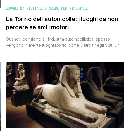
LUOGHI DA VISITARE E GUIDE PER VIAGGIARE
La Torino dell’automobile: i luoghi da non
perdere se ami i motori
Quando pensiamo all'industria automobilistica, spesso
vengono in mente luoghi iconici come Detroit negli Stati Uniti,
o le città tedesche di Wolfsburg e Stoccarda. Tuttavia, una
città italiana ha svolto un ruolo cruciale nella storia
dell'automobile, tanto da meritare il titolo di 'Capitale
dell'Industria Automobilistica'. Questa città è Torino che, con
il suo ricco patrimonio automobilistico, è una [']