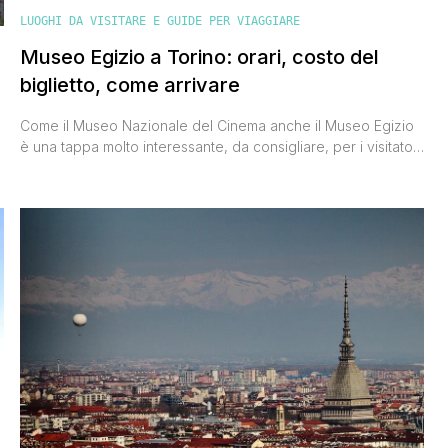
LUOGHI DA VISITARE E GUIDE PER VIAGGIARE
Museo Egizio a Torino: orari, costo del
biglietto, come arrivare
Come il Museo Nazionale del Cinema anche il Museo Egizio
è una tappa molto interessante, da consigliare, per i visitatori
della città di Torino. Si tratta del museo egizio più antico a
livello mondiale, considerato, per la quantità e il valore dei
reperti, il più importante in assoluto dopo quello del Cairo. È
uno dei musei più [']