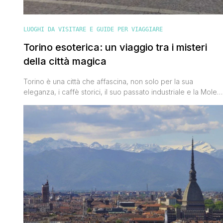
LUOGHI DA VISITARE E GUIDE PER VIAGGIARE
Torino esoterica: un viaggio tra i misteri
della città magica
Torino è una città che affascina, non solo per la sua
eleganza, i caffè storici, il suo passato industriale e la Mole
Antonelliana, ma anche per il suo lato più oscuro e
misterioso. Considerata uno dei vertici del 'triangolo della
magia', insieme a Lione e Praga, Torino è al centro di una
fitta rete di [']