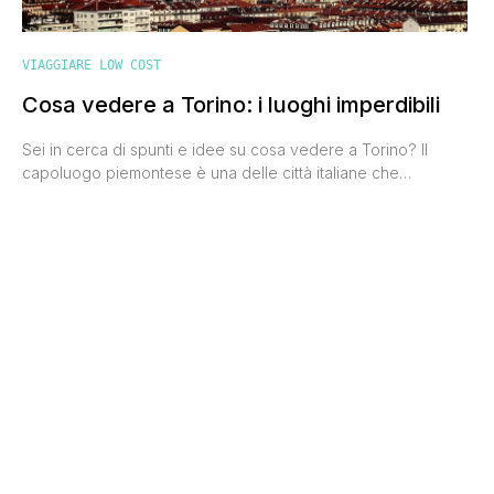
VIAGGIARE LOW COST
Cosa vedere a Torino: i luoghi imperdibili
Sei in cerca di spunti e idee su cosa vedere a Torino? Il
capoluogo piemontese è una delle città italiane che
preferisco. L'ho visitata due volte, a distanza di qualche
anno e in periodi diversissimi: la primavera e l'inverno. La
prima impressione non era stata delle migliori, ma poi mi sono
ricreduta ed è per [']