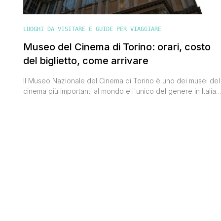
LUOGHI DA VISITARE E GUIDE PER VIAGGIARE
Museo del Cinema di Torino: orari, costo
del biglietto, come arrivare
Il Museo Nazionale del Cinema di Torino è uno dei musei del
cinema più importanti al mondo e l'unico del genere in Italia.
Ha sede nella Mole Antonelliana, il monumento simbolo della
città capoluogo piemontese, ed è visitato ogni anno da più
di mezzo milione di persone. Il museo fu aperto per la prima
volta [']