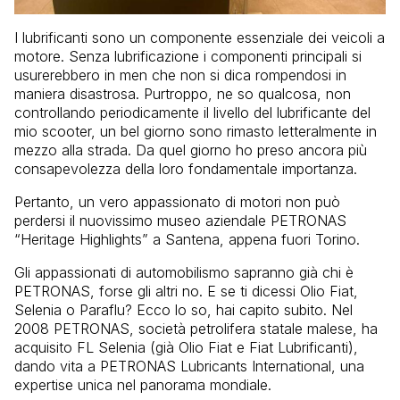
I lubrificanti sono un componente essenziale dei veicoli a
motore. Senza lubrificazione i componenti principali si
usurerebbero in men che non si dica rompendosi in
maniera disastrosa. Purtroppo, ne so qualcosa, non
controllando periodicamente il livello del lubrificante del
mio scooter, un bel giorno sono rimasto letteralmente in
mezzo alla strada. Da quel giorno ho preso ancora più
consapevolezza della loro fondamentale importanza.
Pertanto, un vero appassionato di motori non può
perdersi il nuovissimo museo aziendale PETRONAS
“Heritage Highlights” a Santena, appena fuori Torino.
Gli appassionati di automobilismo sapranno già chi è
PETRONAS, forse gli altri no. E se ti dicessi Olio Fiat,
Selenia o Paraflu? Ecco lo so, hai capito subito. Nel
2008 PETRONAS, società petrolifera statale malese, ha
acquisito FL Selenia (già Olio Fiat e Fiat Lubrificanti),
dando vita a PETRONAS Lubricants International, una
expertise unica nel panorama mondiale.