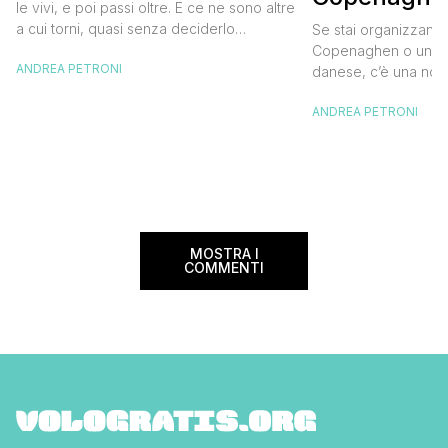
destinazione del cuore
le vivi, e poi passi oltre. E ce ne sono altre
meglio e s
a cui torni, quasi senza deciderlo
Se stai organizzand
meno
davvero, come se fosse la Carinzia a
Copenaghen o un we
ANDREA PETRONI
richiamarti indietro più che il contrario. Per
danese, c’è una novi
noi è la seconda categoria, senza dubbio.
conoscere prima del
Questa è stata la nostra quarta volta qui, la
ANDREA PETRONI
CopenPay ed è un’ini
terza […]
viaggiatori che sce
più sostenibili durant
Lanciato come proget
ampliato nel 2025 e 
MOSTRA I
COMMENTI