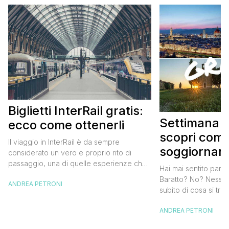
Biglietti InterRail gratis:
Settimana d
ecco come ottenerli
scopri com
Il viaggio in InterRail è da sempre
soggiornare
considerato un vero e proprio rito di
bed and br
passaggio, una di quelle esperienze che
Hai mai sentito parla
segnano la giovinezza e aprono le porte
Baratto? No? Nessun
ANDREA PETRONI
alla libertà. Da pochi giorni è arrivata una
subito di cosa si trat
notizia bellissima: tornano i biglietti
ora che la manifesta
InterRail gratis per chi ha 18 anni, grazie
ANDREA PETRONI
tantissimo perché ti 
all’iniziativa europea #DiscoverEU. Cos’è
soggiornare gratis n
l’InterRail L’InterRail Pass […]