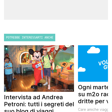
POTREBBE INTERESSARTI ANCHE
Ogni marted
su m2o radi
Intervista ad Andrea
dritte per v
Petroni: tutti i segreti del
cost
Care amiche viaggiatr
suo blog di viaggi