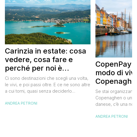
Carinzia in estate: cosa
vedere, cosa fare e
CopenPay: i
perché per noi è
modo di viv
diventata una
Ci sono destinazioni che scegli una volta,
Copenaghen
destinazione del cuore
le vivi, e poi passi oltre. E ce ne sono altre
meglio e s
a cui torni, quasi senza deciderlo
Se stai organizzand
meno
davvero, come se fosse la Carinzia a
Copenaghen o un we
ANDREA PETRONI
richiamarti indietro più che il contrario. Per
danese, c’è una novi
noi è la seconda categoria, senza dubbio.
conoscere prima del
Questa è stata la nostra quarta volta qui, la
ANDREA PETRONI
CopenPay ed è un’ini
terza […]
viaggiatori che sce
più sostenibili durant
Lanciato come proget