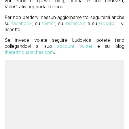
voi lettori di questo blog, oramai è una certezza,
VoloGratis.org porta fortuna.
Per non perdervi nessun aggiornamento seguitemi anche
su
facebook
, su
twitter
, su
Instagram
e su
Google+
, vi
aspetto.
Se invece volete seguire Ludovica potete farlo
collegandovi al suo
account twitter
e sul blog
theredmoustaches.com
.