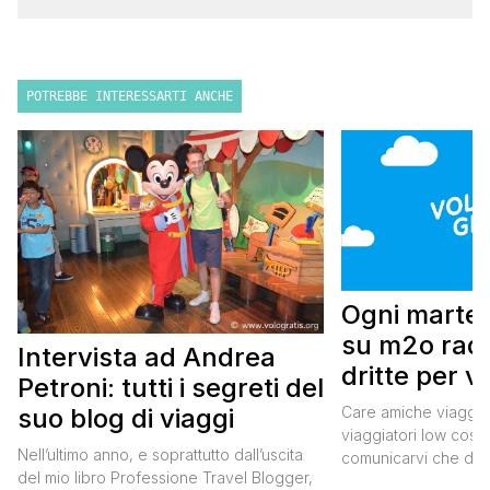
POTREBBE INTERESSARTI ANCHE
Ogni marted
su m2o radi
Intervista ad Andrea
dritte per v
Petroni: tutti i segreti del
cost
Care amiche viaggiatr
suo blog di viaggi
viaggiatori low cost,
Nell’ultimo anno, e soprattutto dall’uscita
comunicarvi che da 
del mio libro Professione Travel Blogger,
2014 tornerò nella C