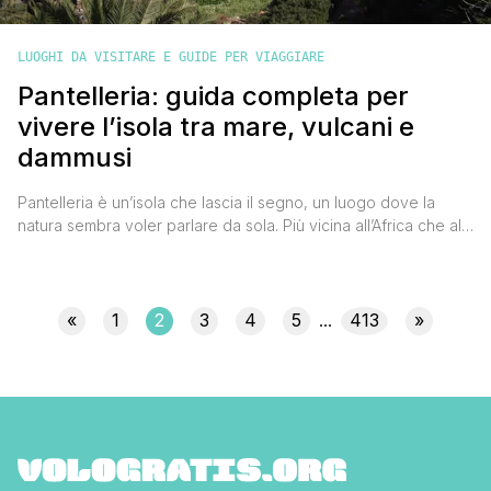
LUOGHI DA VISITARE E GUIDE PER VIAGGIARE
Pantelleria: guida completa per
vivere l’isola tra mare, vulcani e
dammusi
Pantelleria è un’isola che lascia il segno, un luogo dove la
natura sembra voler parlare da sola. Più vicina all’Africa che alla
Sicilia, viene chiamata la perla nera del Mediterraneo: rocce
vulcaniche scure, mare blu intenso, vento e silenzio si
combinano per creare un paesaggio unico. Qui non troverai
spiagge affollate né città frenetiche, ma [']
«
1
2
3
4
5
413
»
...