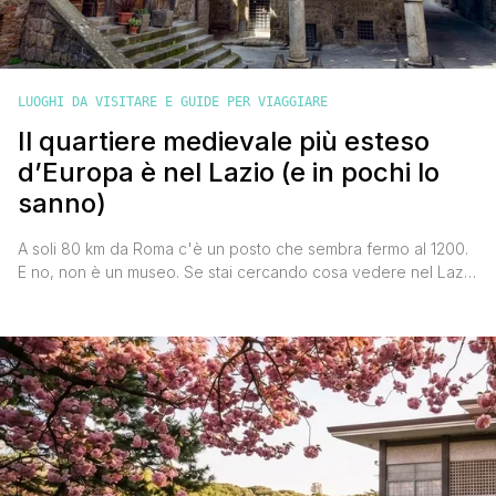
LUOGHI DA VISITARE E GUIDE PER VIAGGIARE
Il quartiere medievale più esteso
d’Europa è nel Lazio (e in pochi lo
sanno)
A soli 80 km da Roma c'è un posto che sembra fermo al 1200.
E no, non è un museo. Se stai cercando cosa vedere nel Lazio
lontano dalle solite rotte, fermati un secondo. Perché a Viterbo
esiste un quartiere medievale che non ha niente da invidiare ai
borghi più famosi d'Italia. Anzi, per dimensioni [']