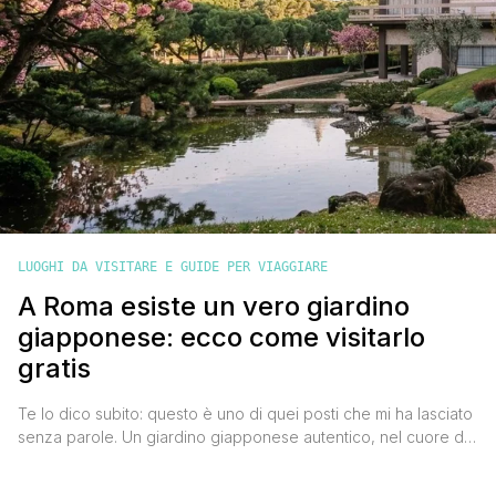
LUOGHI DA VISITARE E GUIDE PER VIAGGIARE
A Roma esiste un vero giardino
giapponese: ecco come visitarlo
gratis
Te lo dico subito: questo è uno di quei posti che mi ha lasciato
senza parole. Un giardino giapponese autentico, nel cuore di
Roma, visitabile gratuitamente. Eppure quasi nessuno sa che
esiste. Anche tra i romani, che di solito pensano di conoscere