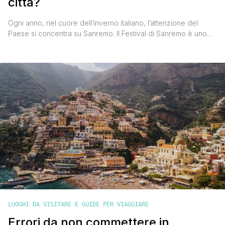
città?
Ogni anno, nel cuore dell’inverno italiano, l’attenzione del
Paese si concentra su Sanremo. Il Festival di Sanremo è uno
degli eventi culturali più seguiti in Italia e rappresenta molto più
di una semplice competizione musicale. Lo spettacolo
trasmesso dalla RAI è diventato nel tempo un simbolo della
cultura televisiva nazionale e un momento di aggregazione [']
LUOGHI DA VISITARE E GUIDE PER VIAGGIARE
Errori da non commettere in