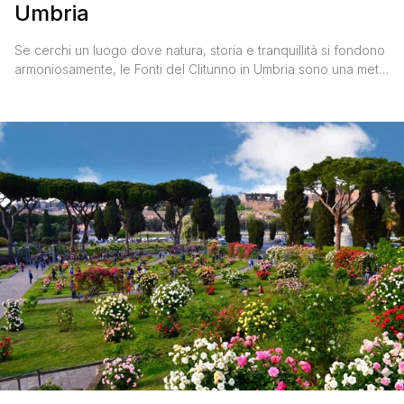
Umbria
Se cerchi un luogo dove natura, storia e tranquillità si fondono
armoniosamente, le Fonti del Clitunno in Umbria sono una meta
da non perdere. Le acque limpide che emergono dalle
sorgenti, i salici che si specchiano sul lago e i cigni che
scivolano silenziosi tra le acque creano un’atmosfera quasi
fiabesca, capace di trasportare chiunque [']