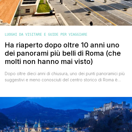
LUOGHI DA VISITARE E GUIDE PER VIAGGIARE
Ha riaperto dopo oltre 10 anni uno
dei panorami più belli di Roma (che
molti non hanno mai visto)
Dopo oltre dieci anni di chiusura, uno dei punti panoramici più
suggestivi e meno conosciuti del centro storico di Roma è
tornato finalmente accessibile al pubblico: il Belvedere Antonio
Cederna. Situato lungo via dei Fori Imperiali, questo affaccio
panoramico permette di ammirare dall’alto una delle aree
archeologiche più straordinarie del mondo, con una vista
privilegiata [']