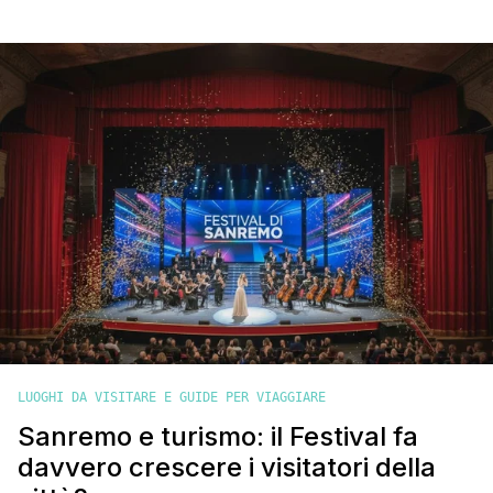
siamo stati sommersi da commenti di amici e conoscenti del
tipo: “Tanto non ricorderanno nulla, perché viaggiate con
loro?”. Li abbiamo sin da subito portati in viaggio con noi, dal
loro primo mese di vita. Nicholas aveva [']
LUOGHI DA VISITARE E GUIDE PER VIAGGIARE
Sanremo e turismo: il Festival fa
davvero crescere i visitatori della