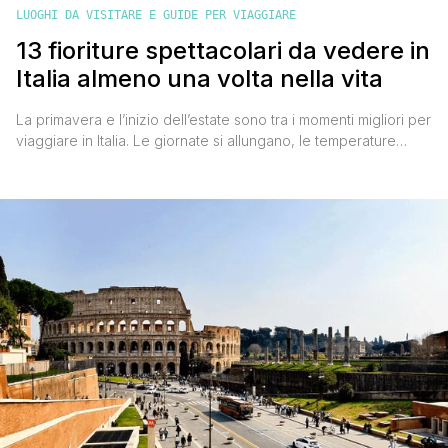
LUOGHI DA VISITARE E GUIDE PER VIAGGIARE
13 fioriture spettacolari da vedere in
Italia almeno una volta nella vita
La primavera e l’inizio dell’estate sono tra i momenti migliori per
viaggiare in Italia. Le giornate si allungano, le temperature
diventano piacevoli e la natura si risveglia regalando paesaggi
straordinari. In molte zone della penisola, infatti, le fioriture
trasformano il territorio in un vero spettacolo naturale: distese
di tulipani, colline viola di lavanda, campi di [']