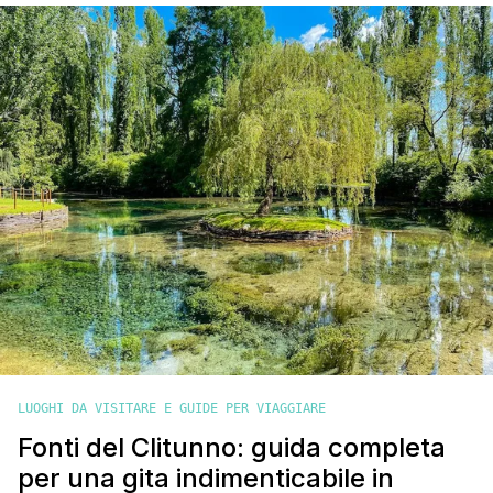
ogni angolo della loro città. Io l'ho scoperto qualche anno fa e
da [']
LUOGHI DA VISITARE E GUIDE PER VIAGGIARE
Fonti del Clitunno: guida completa
per una gita indimenticabile in