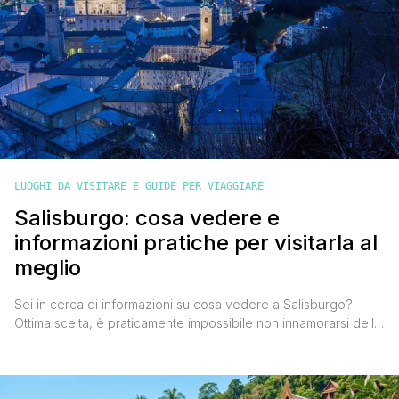
LUOGHI DA VISITARE E GUIDE PER VIAGGIARE
Salisburgo: cosa vedere e
informazioni pratiche per visitarla al
meglio
Sei in cerca di informazioni su cosa vedere a Salisburgo?
Ottima scelta, è praticamente impossibile non innamorarsi della
splendida cittadina austriaca, nella regione del Salisburghese,
conosciuta in tutto il mondo per aver dato i natali a Wolfgang
Amadeus Mozart. A misura d'uomo, relativamente vicina
all'Italia, e con un importante retaggio storico- culturale