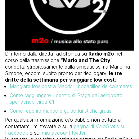
Di ritorno dalla diretta radiofonica su
Radio m2o
nel
corso della trasmissione “
Mario and The City
”
condotta strepitosamente dalla simpaticissima Mariolina
Simone, eccomi subito pronto per riepilogarvi
le tre
dritte della settimana per viaggiare low cost
:
Mangiare low cost a Madrid: i bocadillos de calamares
Come raggiungere il centro di Praga dall’aeroporto
spendendo circa €1
Come reperire mappe e guide turistiche gratis
Per qualsiasi informazione e/o dubbio non esitate a
contattarmi, mi trovate o sulla
pagina di VoloGratis su
Facebook
o sul
mio account twitter
.