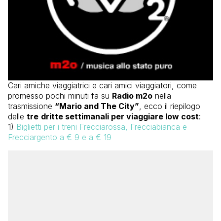
Cari amiche viaggiatrici e cari amici viaggiatori, come
promesso pochi minuti fa su
Radio m2o
nella
trasmissione
“Mario and The City”
, ecco il riepilogo
delle
tre
dritte settimanali per viaggiare low cost
:
1)
Biglietti per i treni Frecciarossa, Frecciabianca e
Frecciargento a € 9 e a € 19