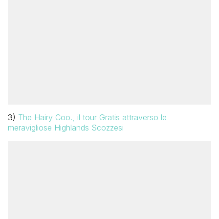
3)
The Hairy Coo., il tour Gratis attraverso le
meravigliose Highlands Scozzesi