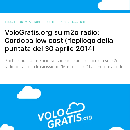
LUOGHI DA VISITARE E GUIDE PER VIAGGIARE
VoloGratis.org su m2o radio:
Cordoba low cost (riepilogo della
puntata del 30 aprile 2014)
Pochi minuti fa ' nel mio spazio settimanale in diretta su m2o
radio durante la trasmissione 'Mario ' The City' ' ho parlato di
Cordova (o Cordoba per chi preferisce lo spagnolo) low cost,
in Andalusia. Una splendida e caratteristica città spagnola che
mi è rimasta nel cuore. Come faccio sempre dopo la diretta,
eccomi [']