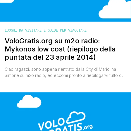
LUOGHI DA VISITARE E GUIDE PER VIAGGIARE
VoloGratis.org su m2o radio:
Mykonos low cost (riepilogo della
puntata del 23 aprile 2014)
Ciao ragazzi, sono appena rientrato dalla City di Mariolina
Simone su m2o radio, ed eccomi pronto a riepilogarvi tutto ciò
che ho detto poco fa sulla splendida Isola di Mykonos.
Iniziamo dal volo. Per raggiungerla low cost ci sono le
compagnie aeree easyJet (da Milano, Napoli e Roma), Vueling
(da Firenze e Roma), Volotea (da [']