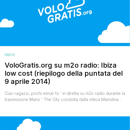
RADIO
VoloGratis.org su m2o radio: Ibiza
low cost (riepilogo della puntata del
9 aprile 2014)
Ciao ragazzi, pochi minuti fa ' in diretta su m2o radio durante la
trasmissione Mario ' The City condotta dalla mitica Mariolina
Simone ' ho dato qualche suggerimento per visitare Ibiza low
cost, un'isola bella anche fuori stagione. Per chi non avesse
fatto in tempo a prendere appunti, ecco pronto come sempre
il riepilogo. Per [']