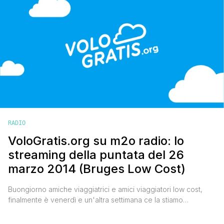
pronto a riepilogarvi [']
RADIO
VoloGratis.org su m2o radio: lo
streaming della puntata del 26
marzo 2014 (Bruges Low Cost)
Buongiorno amiche viaggiatrici e amici viaggiatori low cost,
finalmente è venerdì e un'altra settimana ce la stiamo
togliendo dalle scatole. Mercoledì scorso, nel mio spazio su
m2o radio durante la trasmissione Mario and The City, ho dato