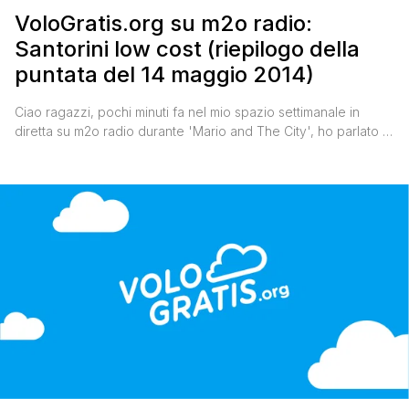
VoloGratis.org su m2o radio:
Santorini low cost (riepilogo della
puntata del 14 maggio 2014)
Ciao ragazzi, pochi minuti fa nel mio spazio settimanale in
diretta su m2o radio durante 'Mario and The City', ho parlato di
Santorini, l'Isola più romantica del mondo. Eccomi come
sempre pronto a riepilogarvi tutto. Per raggiungerla low cost
dall'Italia ci sono le compagnie aeree easyJet (da Roma e da
Milano), Vueling (da Firenze e [']