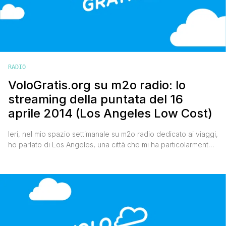
RADIO
VoloGratis.org su m2o radio: lo
streaming della puntata del 16
aprile 2014 (Los Angeles Low Cost)
Ieri, nel mio spazio settimanale su m2o radio dedicato ai viaggi,
ho parlato di Los Angeles, una città che mi ha particolarmente
colpito per le sue mille diversità e le sue mille contraddizioni.
Se non siete riusciti ad ascoltare la diretta potete farlo d'ora in
poi e in qualsiasi momento collegandovi a questa pagina,
scegliendo [']