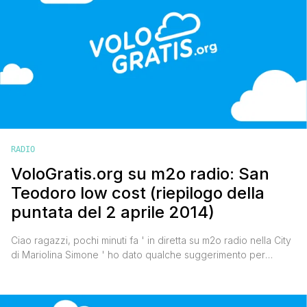
RADIO
VoloGratis.org su m2o radio: San
Teodoro low cost (riepilogo della
puntata del 2 aprile 2014)
Ciao ragazzi, pochi minuti fa ' in diretta su m2o radio nella City
di Mariolina Simone ' ho dato qualche suggerimento per
trascorrere le vacanze estive in uno dei mari più belli del
Mondo, quello di San Teodoro in Sardegna, una località che
conosco molto bene. Come sempre dopo la diretta, eccomi