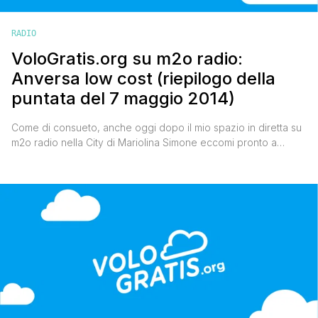
RADIO
VoloGratis.org su m2o radio:
Anversa low cost (riepilogo della
puntata del 7 maggio 2014)
Come di consueto, anche oggi dopo il mio spazio in diretta su
m2o radio nella City di Mariolina Simone eccomi pronto a
riepilogarvi tutto ciò che ho detto su come visitare Anversa low
cost. Per raggiungerla bisogna atterrare a Bruxelles che ha
due aeroporti, quello di Charleroi servito da Ryanair e quello
di Zaventem, servito anch’esso da [']