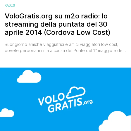
RADIO
VoloGratis.org su m2o radio: lo
streaming della puntata del 30
aprile 2014 (Cordova Low Cost)
Buongiorno amiche viaggiatrici e amici viaggiatori low cost,
dovete perdonarmi ma a causa del Ponte del 1° maggio e del
mio viaggio in Olanda, mi sono dimenticato di postare lo
streaming della puntata di Mario and The City su m2o radio del
30 aprile scorso, con in miei suggerimenti per visitare Cordova
low cost. Niente [']