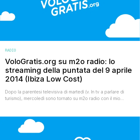
RADIO
VoloGratis.org su m2o radio: lo
streaming della puntata del 9 aprile
2014 (Ibiza Low Cost)
Dopo la parentesi televisiva di martedì (v. In tv a parlare di
turismo), mercoledì sono tornato su m2o radio con il mio
spazio settimanale dedicato ai viaggi low cost. Questa
settimana ho parlato di Ibiza, la regina delle Isole Baleari,
famosa per le sue discoteche, per le sue spiagge e per i
divertimenti, ma bell [']