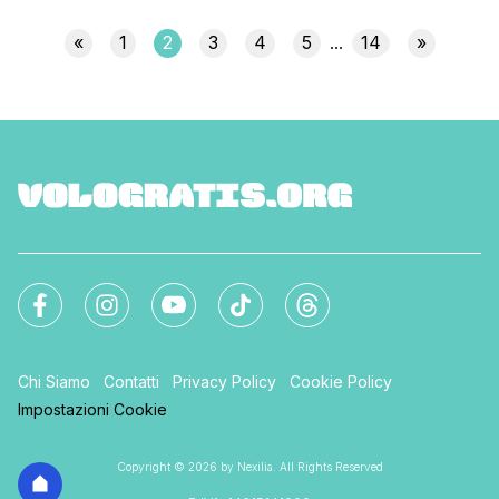
tanti consigli su come visitare Bruges spendendo il meno
possibile. Se vi siete persi la diretta delle 10:20 [']
«
1
2
3
4
5
14
»
...
Chi Siamo
Contatti
Privacy Policy
Cookie Policy
Impostazioni Cookie
Copyright © 2026 by Nexilia. All Rights Reserved