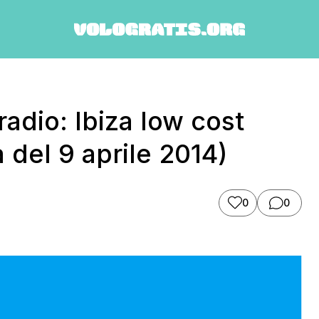
adio: Ibiza low cost
a del 9 aprile 2014)
0
0