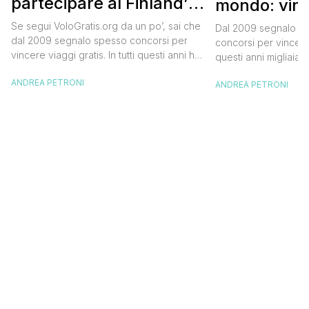
partecipare al Finland’s
mondo: vinc
Official Tasting
in Islanda e
Se segui VoloGratis.org da un po’, sai che
Dal 2009 segnalo su
dollari
dal 2009 segnalo spesso concorsi per
concorsi per vincere v
vincere viaggi gratis. In tutti questi anni ho
questi anni migliaia d
visto tantissime persone partire per
destinazioni straordi
ANDREA PETRONI
destinazioni incredibili grazie a queste
ANDREA PETRONI
segnalazioni pubblic
segnalazioni — e ogni volta che trovo
sito. Oggi ne arriva 
un’opportunità come questa, non vedo
dimenticherai. Icela
l’ora di condividerla. Quella di oggi è una
aerea nazionale isla
di quelle che […]
una campagna che si
Photographer” e sta