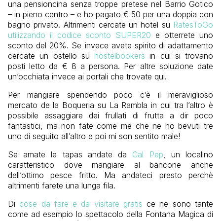
una pensioncina senza troppe pretese nel Barrio Gotico
– in pieno centro – e ho pagato € 50 per una doppia con
bagno privato. Altrimenti cercate un hotel su
RatesToGo
utilizzando il codice sconto SUPER20
e otterrete uno
sconto del 20%. Se invece avete spirito di adattamento
cercate un ostello su
hostelbookers
in cui si trovano
posti letto da € 8 a persona. Per altre soluzione date
un’occhiata invece ai portali che trovate qui.
Per mangiare spendendo poco c’è il meraviglioso
mercato de la Boqueria su La Rambla in cui tra l’altro è
possibile assaggiare dei frullati di frutta a dir poco
fantastici, ma non fate come me che ne ho bevuti tre
uno di seguito all’altro e poi mi son sentito male!
Se amate le tapas andate da
Cal Pep
, un localino
caratteristico dove mangiare al bancone anche
dell’ottimo pesce fritto. Ma andateci presto perchè
altrimenti farete una lunga fila.
Di
cose da fare e da visitare gratis
ce ne sono tante
come ad esempio lo spettacolo della Fontana Magica di