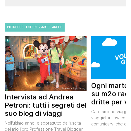
POTREBBE INTERESSARTI ANCHE
Ogni marted
su m2o radi
Intervista ad Andrea
dritte per v
Petroni: tutti i segreti del
cost
Care amiche viaggiatr
suo blog di viaggi
viaggiatori low cost,
Nell’ultimo anno, e soprattutto dall’uscita
comunicarvi che da 
del mio libro Professione Travel Blogger,
2014 tornerò nella C