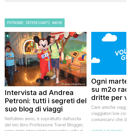
POTREBBE INTERESSARTI ANCHE
Ogni marted
su m2o radi
Intervista ad Andrea
dritte per v
Petroni: tutti i segreti del
cost
Care amiche viaggiatr
suo blog di viaggi
viaggiatori low cost,
Nell’ultimo anno, e soprattutto dall’uscita
comunicarvi che da 
del mio libro Professione Travel Blogger,
2014 tornerò nella C
sono stato intervistate parecchie volte da