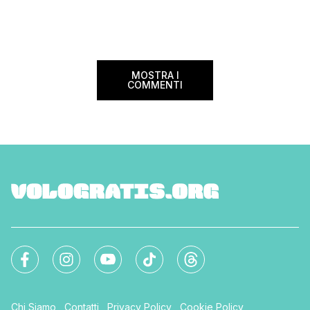
edizione ha registra
Deejay, dalle tre interviste su La
1.000.000 di […]
Repubblica alla Radio Televisione
Svizzera, passando per Millionaire,
Giornalettismo e […]
MOSTRA I
COMMENTI
Chi Siamo
Contatti
Privacy Policy
Cookie Policy