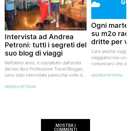
Ogni marted
su m2o radi
Intervista ad Andrea
dritte per v
Petroni: tutti i segreti del
cost
Care amiche viaggiatr
suo blog di viaggi
viaggiatori low cost,
Nell’ultimo anno, e soprattutto dall’uscita
comunicarvi che da 
del mio libro Professione Travel Blogger,
2014 tornerò nella C
sono stato intervistate parecchie volte da
ANDREA PETRONI
su m2o radio durante
radio, tv, giornali e siti web. Sono passato
“Mario and The City”
ANDREA PETRONI
dal TG5 a Detto Fatto di Caterina Balivo,
page de La Mario), 
da Il Mondo Insieme di Licia Colò a Radio
edizione ha registra
Deejay, dalle tre interviste su La
1.000.000 di […]
Repubblica alla Radio Televisione
Svizzera, passando per Millionaire,
Giornalettismo e […]
MOSTRA I
COMMENTI