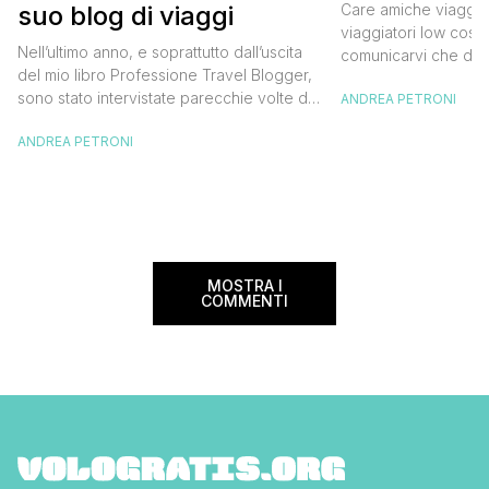
cost
Care amiche viaggiatr
suo blog di viaggi
viaggiatori low cost,
Nell’ultimo anno, e soprattutto dall’uscita
comunicarvi che da 
del mio libro Professione Travel Blogger,
2014 tornerò nella C
sono stato intervistate parecchie volte da
ANDREA PETRONI
su m2o radio durante
radio, tv, giornali e siti web. Sono passato
“Mario and The City”
ANDREA PETRONI
dal TG5 a Detto Fatto di Caterina Balivo,
page de La Mario), 
da Il Mondo Insieme di Licia Colò a Radio
edizione ha registra
Deejay, dalle tre interviste su La
1.000.000 di […]
Repubblica alla Radio Televisione
Svizzera, passando per Millionaire,
Giornalettismo e […]
MOSTRA I
COMMENTI