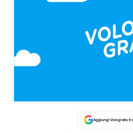
Aggiungi Vologratis tra