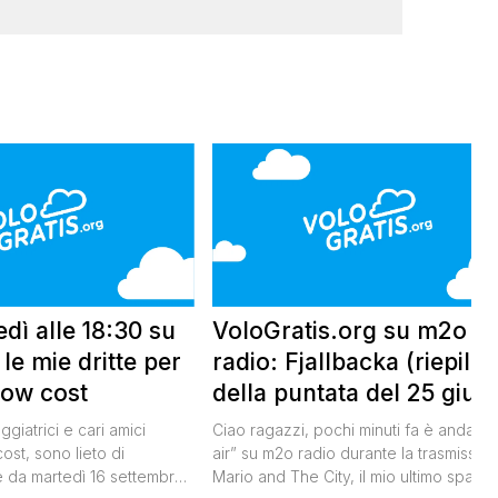
dì alle 18:30 su
VoloGratis.org su m2o
le mie dritte per
radio: Fjallbacka (riepilo
low cost
della puntata del 25 giug
2014)
giatrici e cari amici
Ciao ragazzi, pochi minuti fa è andato 
cost, sono lieto di
air” su m2o radio durante la trasmissio
 da martedì 16 settembre
Mario and The City, il mio ultimo spazio