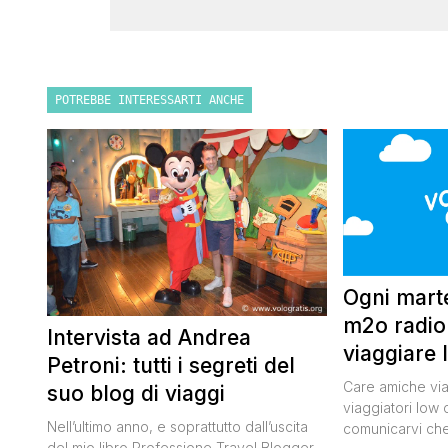
POTREBBE INTERESSARTI ANCHE
Ogni marte
m2o radio 
Intervista ad Andrea
viaggiare 
Petroni: tutti i segreti del
Care amiche viag
suo blog di viaggi
viaggiatori low 
Nell’ultimo anno, e soprattutto dall’uscita
comunicarvi che
del mio libro Professione Travel Blogger,