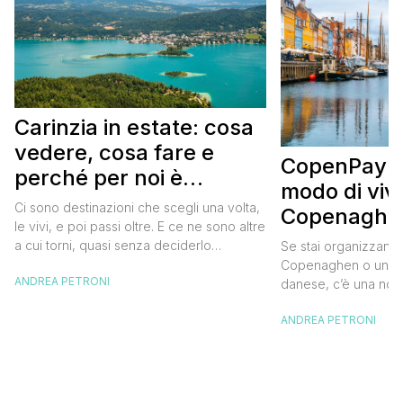
Carinzia in estate: cosa
vedere, cosa fare e
CopenPay: i
perché per noi è
modo di viv
diventata una
Ci sono destinazioni che scegli una volta,
Copenaghen
destinazione del cuore
le vivi, e poi passi oltre. E ce ne sono altre
meglio e s
a cui torni, quasi senza deciderlo
Se stai organizzand
meno
davvero, come se fosse la Carinzia a
Copenaghen o un we
ANDREA PETRONI
richiamarti indietro più che il contrario. Per
danese, c’è una novi
noi è la seconda categoria, senza dubbio.
conoscere prima del
Questa è stata la nostra quarta volta qui, la
ANDREA PETRONI
CopenPay ed è un’ini
terza […]
viaggiatori che sce
più sostenibili durant
Lanciato come proget
ampliato nel 2025 e 