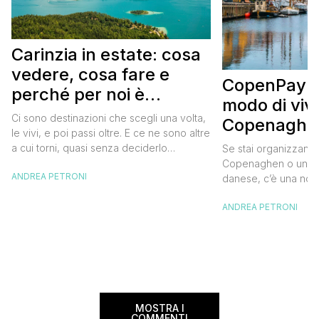
Carinzia in estate: cosa
vedere, cosa fare e
CopenPay: i
perché per noi è
modo di viv
diventata una
Ci sono destinazioni che scegli una volta,
Copenaghen
destinazione del cuore
le vivi, e poi passi oltre. E ce ne sono altre
meglio e s
a cui torni, quasi senza deciderlo
Se stai organizzand
meno
davvero, come se fosse la Carinzia a
Copenaghen o un we
ANDREA PETRONI
richiamarti indietro più che il contrario. Per
danese, c’è una novi
noi è la seconda categoria, senza dubbio.
conoscere prima del
Questa è stata la nostra quarta volta qui, la
ANDREA PETRONI
CopenPay ed è un’ini
terza […]
viaggiatori che sce
più sostenibili durant
Lanciato come proget
ampliato nel 2025 e 
MOSTRA I
COMMENTI