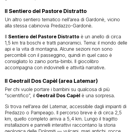
Il Sentiero del Pastore Distratto
Un altro sentiero tematico nell’area di Gardonè, vicino
alla stessa cabinovia Predazzo-Gardonè.
Il
Sentiero del Pastore Distratto
è un anello di circa
1,5 km tra boschi e tratti panoramici. Tema: il mondo delle
api e la vita di montagna. Alcune sezioni non sono
percorribili con il passeggino, quindi in quel caso è
consigliato lo zaino porta-bimbi. Il giocolibro
accompagna con indovinelli e attività narrative.
Il Geotrail Dos Capèl (area Latemar)
Per chi vuole portare i bambini su qualcosa di più
“scientifico”, il
Geotrail Dos Capèl
è una sorpresa.
Si trova nell’area del Latemar, accessibile dagli impianti di
Predazzo o Pampeago. Il percorso breve è di circa 2,5
km, quello completo arriva a 5,4 km. Lungo il tragitto
installazioni e pannelli interattivi raccontano la storia
geologica delle Dolomiti — vulcani, mari antichi, rocce.