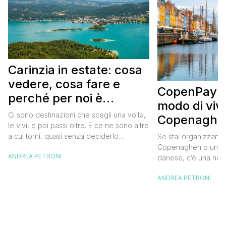
Carinzia in estate: cosa
vedere, cosa fare e
CopenPay: i
perché per noi è
modo di viv
diventata una
Ci sono destinazioni che scegli una volta,
Copenaghen
destinazione del cuore
le vivi, e poi passi oltre. E ce ne sono altre
meglio e s
a cui torni, quasi senza deciderlo
Se stai organizzand
meno
davvero, come se fosse la Carinzia a
Copenaghen o un we
ANDREA PETRONI
richiamarti indietro più che il contrario. Per
danese, c’è una novi
noi è la seconda categoria, senza dubbio.
conoscere prima del
Questa è stata la nostra quarta volta qui, la
ANDREA PETRONI
CopenPay ed è un’ini
terza […]
viaggiatori che sce
più sostenibili durant
Lanciato come proget
ampliato nel 2025 e 