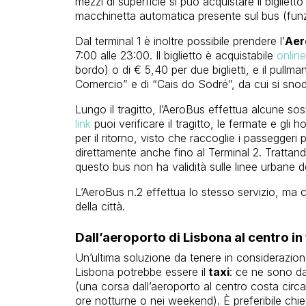
mezzi di superficie si può acquistare il bigliet
macchinetta automatica presente sul bus (fun
Dal terminal 1 è inoltre possibile prendere l’
Aer
7:00 alle 23:00. Il biglietto è acquistabile
online
bordo) o di € 5,40 per due biglietti, e il pullm
Comercio” e di “Cais do Sodré”, da cui si snoda
Lungo il tragitto, l’AeroBus effettua alcune sost
link
puoi verificare il tragitto, le fermate e gli
per il ritorno, visto che raccoglie i passeggeri
direttamente anche fino al Terminal 2. Trattandosi
questo bus non ha validità sulle linee urbane del
L’AeroBus n.2 effettua lo stesso servizio, ma c
della città.
Dall’aeroporto di Lisbona al centro in 
Un’ultima soluzione da tenere in considerazione 
Lisbona potrebbe essere il
taxi
: ce ne sono d
(una corsa dall’aeroporto al centro costa cir
ore notturne o nei weekend). È preferibile chi