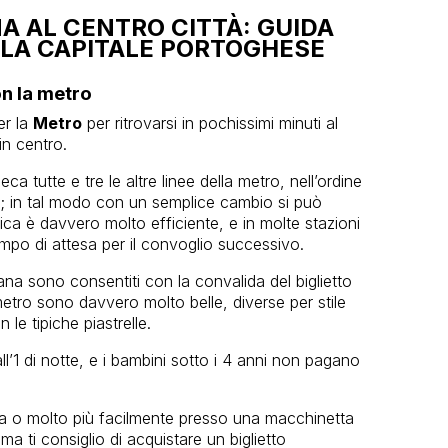
A AL CENTRO CITTÀ: GUIDA
ELLA CAPITALE PORTOGHESE
on la metro
er la
Metro
per ritrovarsi in pochissimi minuti al
in centro.
ca tutte e tre le altre linee della metro, nell’ordine
lu); in tal modo con un semplice cambio si può
ica è davvero molto efficiente, e in molte stazioni
tempo di attesa per il convoglio successivo.
tana sono consentiti con la convalida del biglietto
metro sono davvero molto belle, diverse per stile
 le tipiche piastrelle.
l’1 di notte, e i bambini sotto i 4 anni non pagano
teria o molto più facilmente presso una macchinetta
a ti consiglio di acquistare un biglietto