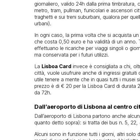
giornaliero, valido 24h dalla prima timbratura, c
metro, tram, pullman, funicolari e ascensori cit
traghetti e sui treni suburbani, qualora per quel
urbani).
In ogni caso, la prima volta che si acquista un 
che costa 0,50 euro e ha validità di un anno. T
effettuano le ricariche per viaggi singoli o gio
ma conservata per i futuri utilizzi.
La
Lisboa Card
invece è consigliata a chi, oltr
città, vuole usufruire anche di ingressi gratuiti
utile tenere a mente che in quasi tutti i musei si
prezzo è di € 20 per la Lisboa Card di durata 
da 72h.
Dall’aeroporto di Lisbona al centro cit
Dall’aeroporto di Lisbona partono anche alcuni pu
quanto detto sopra): si tratta dei bus n. 5, 22
Alcuni sono in funzione tutti i giorni, altri solo 