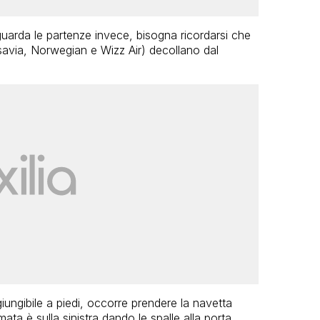
riguarda le partenze invece, bisogna ricordarsi che
avia, Norwegian e Wizz Air) decollano dal
giungibile a piedi, occorre prendere la navetta
ata è sulla sinistra dando le spalle alla porta