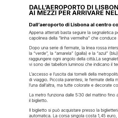
DALL’AEROPORTO DI LISBON
AI MEZZI PER ARRIVARE N
Dall’aeroporto di Lisbona al centro c
Appena atterrati basta seguire la segnaletica p
capolinea della “linha vermelha” che conduce 
Dopo una serie di fermate, la linea rossa interse
la “verde”, la “amarela” (gialla) e la “azul” (b
raggiungere ogni angolo della città.La segnalet
vi sono dei tabelloni luminosi che indicano il 
L’accesso e l’uscita dai tornelli della metropoli
di viaggio. Piccola parentesi, le fermate della 
l’una dall’altra, ma tutte colorate e decorate con
La metro funziona dalle 5:30 del mattino fino al
il biglietto.
Il biglietto si può acquistare presso la bigliet
automatica. La corsa singola costa 1,45 euro, m