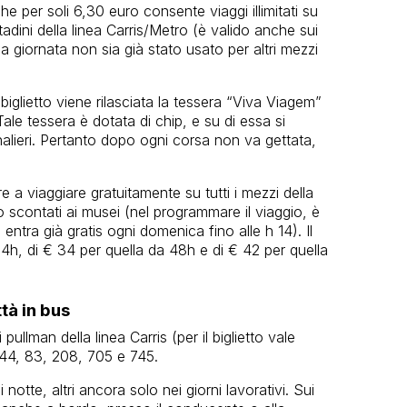
he per soli 6,30 euro consente viaggi illimitati su
tadini della linea Carris/Metro (è valido anche sui
la giornata non sia già stato usato per altri mezzi
biglietto viene rilasciata la tessera “Viva Viagem”
ale tessera è dotata di chip, e su di essa si
rnalieri. Pertanto dopo ogni corsa non va gettata,
e a viaggiare gratuitamente su tutti i mezzi della
 o scontati ai musei (nel programmare il viaggio, è
 entra già gratis ogni domenica fino alle h 14). Il
24h, di € 34 per quella da 48h e di € 42 per quella
tà in bus
llman della linea Carris (per il biglietto vale
, 44, 83, 208, 705 e 745.
di notte, altri ancora solo nei giorni lavorativi. Sui