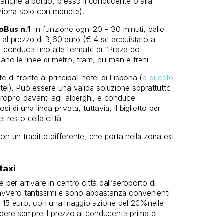
to anche a bordo, presso il conducente o alla
ziona solo con monete).
oBus n.1
,
in funzione ogni 20 – 30 minuti, dalle
al prezzo di 3,60 euro (€ 4 se acquistato a
an conduce fino alle fermate di “Praza do
no le linee di metro, tram, pullman e treni.
e di fronte ai principali hotel di Lisbona (
a questo
 hotel). Può essere una valida soluzione soprattutto
 proprio davanti agli alberghi, e conduce
 di una linea privata, tuttavia, il biglietto per
 resto della città.
on un tragitto differente, che porta nella zona est
taxi
per arrivare in centro città dall’aeroporto di
avvero tantissimi e sono abbastanza convenienti
ca 15 euro, con una maggiorazione del 20%nelle
edere sempre il prezzo al conducente prima di