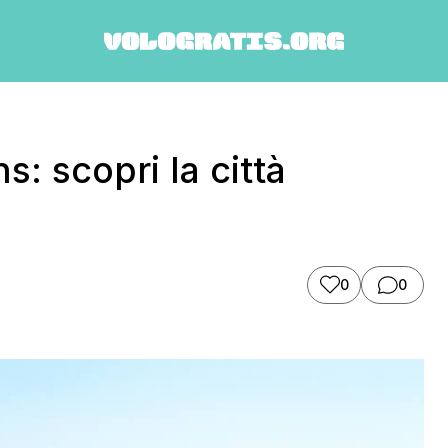
s: scopri la città
0
0