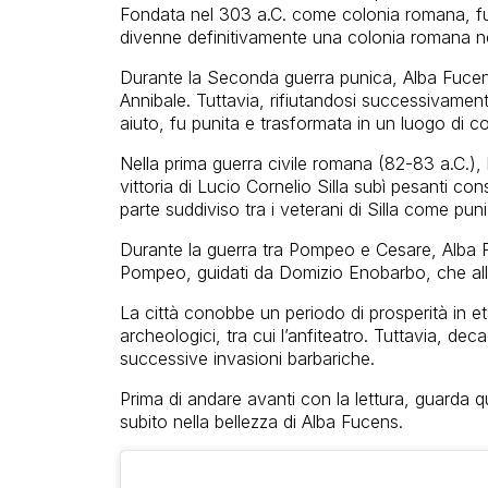
Fondata nel 303 a.C. come colonia romana, fu i
divenne definitivamente una colonia romana n
Durante la Seconda guerra punica, Alba Fucen
Annibale. Tuttavia, rifiutandosi successivamente
aiuto, fu punita e trasformata in un luogo di con
Nella prima guerra civile romana (82-83 a.C.), 
vittoria di Lucio Cornelio Silla subì pesanti co
parte suddiviso tra i veterani di Silla come pun
Durante la guerra tra Pompeo e Cesare, Alba F
Pompeo, guidati da Domizio Enobarbo, che alla
La città conobbe un periodo di prosperità in et
archeologici, tra cui l’anfiteatro. Tuttavia, de
successive invasioni barbariche.
Prima di andare avanti con la lettura, guarda 
subito nella bellezza di Alba Fucens.