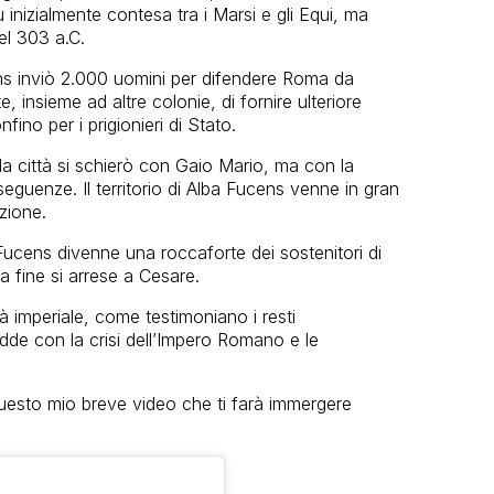
nizialmente contesa tra i Marsi e gli Equi, ma
el 303 a.C.
s inviò 2.000 uomini per difendere Roma da
, insieme ad altre colonie, di fornire ulteriore
fino per i prigionieri di Stato.
la città si schierò con Gaio Mario, ma con la
nseguenze. Il territorio di Alba Fucens venne in gran
izione.
ucens divenne una roccaforte dei sostenitori di
 fine si arrese a Cesare.
à imperiale, come testimoniano i resti
cadde con la crisi dell’Impero Romano e le
questo mio breve video che ti farà immergere