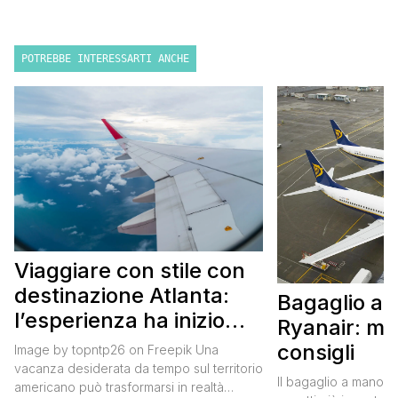
POTREBBE INTERESSARTI ANCHE
Viaggiare con stile con
destinazione Atlanta:
Bagaglio a
l’esperienza ha inizio
Ryanair: mi
con un volo Air France
consigli
Image by topntp26 on Freepik Una
vacanza desiderata da tempo sul territorio
Il bagaglio a mano R
americano può trasformarsi in realtà