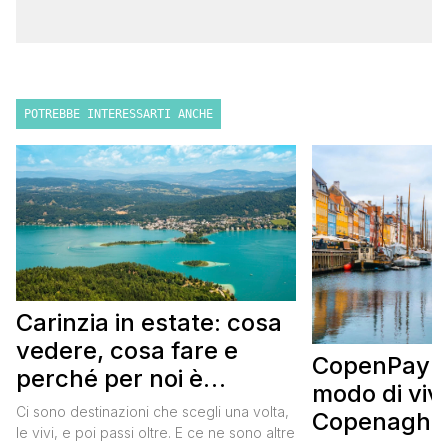
POTREBBE INTERESSARTI ANCHE
Carinzia in estate: cosa
vedere, cosa fare e
CopenPay: i
perché per noi è
modo di viv
diventata una
Ci sono destinazioni che scegli una volta,
Copenaghen
destinazione del cuore
le vivi, e poi passi oltre. E ce ne sono altre