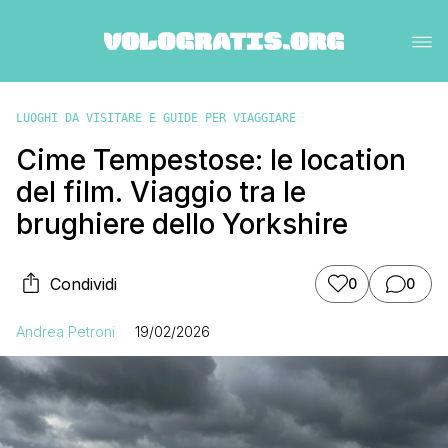
LUOGHI DA VISITARE E GUIDE PER VIAGGIARE
Cime Tempestose: le location
del film. Viaggio tra le
brughiere dello Yorkshire
Condividi
0
0
Andrea Petroni
19/02/2026