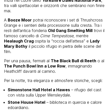
Inizia nel cuore dello
Yorkshire Dales National Park
,
tra valli spettacolari e orizzonti che sembrano non finire
mai.
A
Booze Moor
potrai riconoscere i set di Thrushcross
Grange e i sentieri della processione sulla cresta. Tra i
resti dell’antica fonderia
Old Gang Smelting Mill
trovi il
famoso cancello di
Cime Tempestose
, mentre
Healaugh Crag
ospita la “roccia dell’attesa” e
Lady
Mary Bothy
il piccolo rifugio in pietra delle scene del
film.
Per una pausa, fermati al
The Black Bull di Reeth
o al
The Punch Bowl Inn a Low Row
, immaginando
Heathcliff davanti al camino.
Per la notte, tra eleganza e atmosfere storiche, scegli:
Simonstone Hall Hotel a Hawes
– rifugio del cast
con vista sulla Upper Wensleydale.
Stone House Hotel
– biblioteca in quercia e calore
edoardiano.