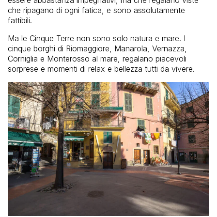
che ripagano di ogni fatica, e sono assolutamente
fattibili.
Ma le Cinque Terre non sono solo natura e mare. I
cinque borghi di Riomaggiore, Manarola, Vernazza,
Corniglia e Monterosso al mare, regalano piacevoli
sorprese e momenti di relax e bellezza tutti da vivere.