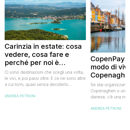
Carinzia in estate: cosa
vedere, cosa fare e
CopenPay: i
perché per noi è
modo di viv
diventata una
Ci sono destinazioni che scegli una volta,
Copenaghen
destinazione del cuore
le vivi, e poi passi oltre. E ce ne sono altre
meglio e s
a cui torni, quasi senza deciderlo
Se stai organizzand
meno
davvero, come se fosse la Carinzia a
Copenaghen o un we
ANDREA PETRONI
richiamarti indietro più che il contrario. Per
danese, c’è una novi
noi è la seconda categoria, senza dubbio.
conoscere prima del
Questa è stata la nostra quarta volta qui, la
ANDREA PETRONI
CopenPay ed è un’ini
terza […]
viaggiatori che sce
più sostenibili durant
Lanciato come proget