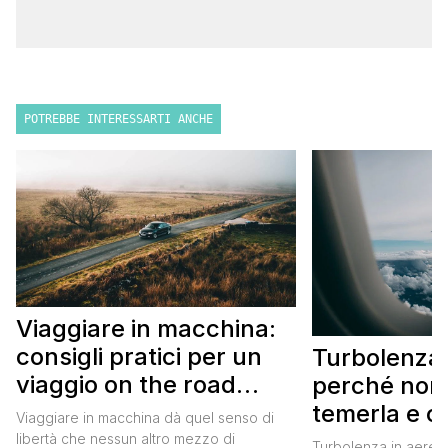
POTREBBE INTERESSARTI ANCHE
Viaggiare in macchina:
consigli pratici per un
Turbolenza 
viaggio on the road
perché non
perfetto
temerla e 
Viaggiare in macchina dà quel senso di
affrontarla 
libertà che nessun altro mezzo di
Turbolenza in aereo