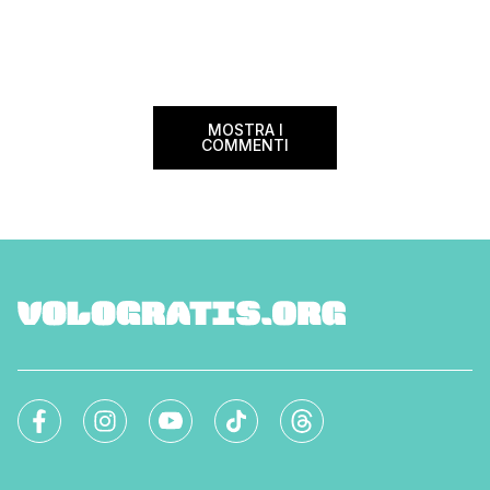
confusione tra i viag
internazionali di riferimento nel panorama
guida aggiornata a 
internazionale. Volare sicuri verso Atlanta
troverai tutte le inf
Sui voli diretti ad […]
peso e costi per evi
sorprese. Mi raccom
MOSTRA I
COMMENTI