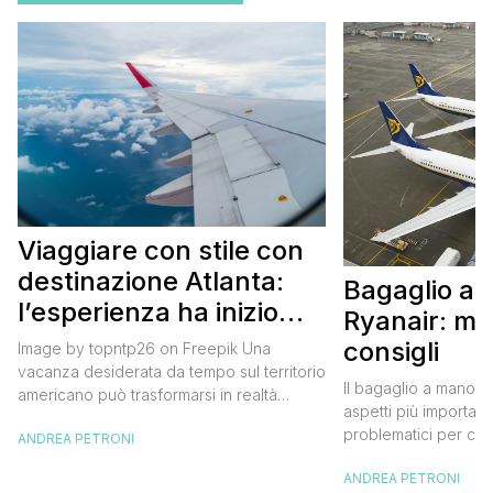
Viaggiare con stile con
destinazione Atlanta:
Bagaglio a
l’esperienza ha inizio
Ryanair: mi
con un volo Air France
consigli
Image by topntp26 on Freepik Una
vacanza desiderata da tempo sul territorio
Il bagaglio a mano R
americano può trasformarsi in realtà
aspetti più importanti
acquistando i biglietti di un volo Air
problematici per chi 
ANDREA PETRONI
France. Tale realtà, fondata nel 1933, ha
compagnia irlandese
sempre investito nell’innovazione fino a
ANDREA PETRONI
bagaglio cambiano 
divenire una delle compagnie aeree