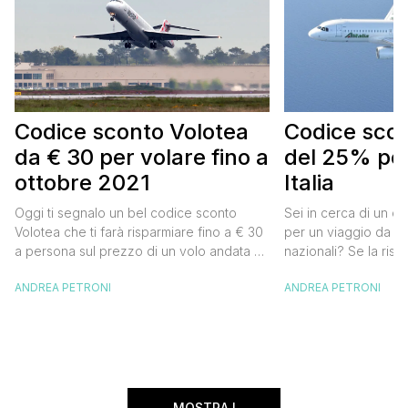
Codice sconto Volotea
Codice scont
da € 30 per volare fino a
del 25% per
ottobre 2021
Italia
Oggi ti segnalo un bel codice sconto
Sei in cerca di un co
Volotea che ti farà risparmiare fino a € 30
per un viaggio da far
a persona sul prezzo di un volo andata e
nazionali? Se la risp
ritorno. Si tratta in realtà di uno sconto di €
butta un occhio al 
ANDREA PETRONI
ANDREA PETRONI
15 a tratta, che diventano € 30 su un volo
Alitalia per l’Italia. S
andata e ritorno, € 60 per un volo a/r di
sconto che ti permett
coppia, […]
25% sul prezzo del b
nazionale (tasse e o
volare durante l’esta
MOSTRA I