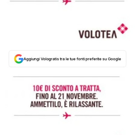
Aggiungi Vologratis tra le tue fonti preferite su Google