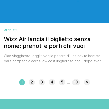
WIZZ AIR
Wizz Air lancia il biglietto senza
nome: prenoti e porti chi vuoi
Ciao viaggiatore, oggi ti voglio parlare di una novità lanciata
dalla compagnia aerea low cost ungherese che ' dopo aver
ampliato le misure del bagaglio a mano Wizz Air ' ne ha tirata
fuori un'altra che farà felice tutti i viaggiatori incalliti. Si tratta
del biglietto senza nominativo, il “Flexible Travel Partner”, che
permetterà ai suoi [']
1
2
3
4
5
10
»
...