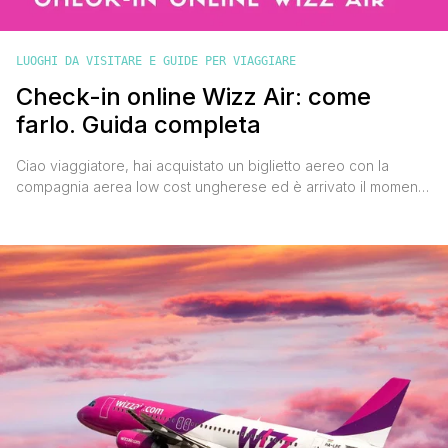
LUOGHI DA VISITARE E GUIDE PER VIAGGIARE
Check-in online Wizz Air: come
farlo. Guida completa
Ciao viaggiatore, hai acquistato un biglietto aereo con la
compagnia aerea low cost ungherese ed è arrivato il momento
di effettuare il check-in online Wizz Air? Niente paura, io ho
viaggiato tante volte a bordo degli aerei di questa compagnia
e altrettante volte ho dovuto fare il check-in Wizz Air. In questa
guida semplice ma [']