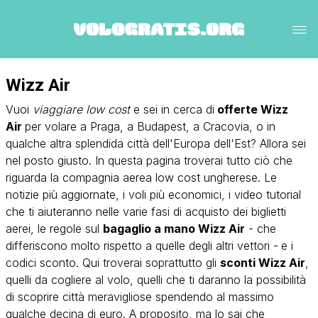
Wizz Air
Vuoi
viaggiare low cost
e sei in cerca di
offerte Wizz
Air
per volare a
Praga
, a
Budapest
, a Cracovia, o in
qualche altra splendida città dell'Europa dell'Est? Allora sei
nel posto giusto. In questa pagina troverai tutto ciò che
riguarda la compagnia aerea low cost ungherese. Le
notizie più aggiornate, i voli più economici, i
video tutorial
che ti aiuteranno nelle varie fasi di acquisto dei biglietti
aerei, le regole sul
bagaglio a mano Wizz Air
- che
differiscono molto rispetto a quelle degli altri vettori -
e i
codici sconto. Qui troverai soprattutto gli
sconti Wizz Air
,
quelli da cogliere al volo, quelli che ti daranno la possibilità
di scoprire città meravigliose spendendo al massimo
qualche decina di euro. A proposito, ma lo sai che