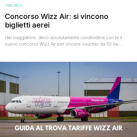
CONCORSI
Concorso Wizz Air: si vincono
biglietti aerei
Hei viaggiatore, devo assolutamente condividere con te il
nuovo concorso Wizz Air per vincere voucher da 50 da
spendere in voli. Meglio lasciare una porta sempre aperta alla
dea bendata, non sia mai che si degni di bussare proprio alla
nostra, non possiamo mica farci trovare impreparati, vero?
Bene, allora corri a partecipare, ti spiego subito come fare, è
semplicissimo. CONCORSO WIZZ [']