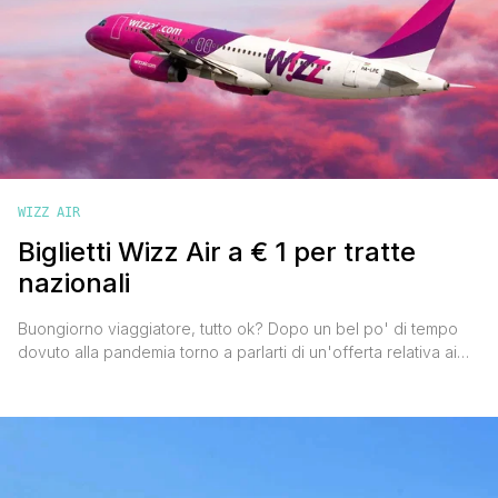
WIZZ AIR
Biglietti Wizz Air a € 1 per tratte
nazionali
Buongiorno viaggiatore, tutto ok? Dopo un bel po' di tempo
dovuto alla pandemia torno a parlarti di un'offerta relativa ai
biglietti aerei. Questa mattina ti segnalo un'interessantissima
promozione lanciata dalla compagnia aerea Wizz Air dedicata
ai voli da e per gli aeroporti italiani. La low cost ungherese ha
messo in vendita 10.000 biglietti a € [']