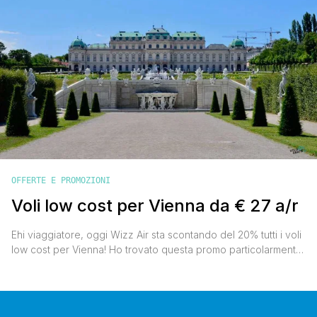
OFFERTE E PROMOZIONI
Voli low cost per Vienna da € 27 a/r
Ehi viaggiatore, oggi Wizz Air sta scontando del 20% tutti i voli
low cost per Vienna! Ho trovato questa promo particolarmente
interessante e sono corso a segnalartela. Volare nella capitale
austriaca non è sempre così economico e bisogna
approfittarne per visitare quella che secondo me è tra le
capitali più belle ed eleganti del vecchio continente. [']