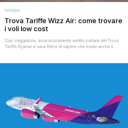
TUTORIAL
Trova Tariffe Wizz Air: come trovare
i voli low cost
Ciao viaggiatore, avrai sicuramente sentito parlare del Trova
Tariffe Ryanair e sarai felice di sapere che esiste anche il
Trova Tariffe Wizz Air. Si tratta di uno strumento semplice e
veloce che permette di visualizzare in un solo colpo d'occhio i
prezzi di tutti i voli da una città all'altra suddivisi per mese. In
pratica con [']