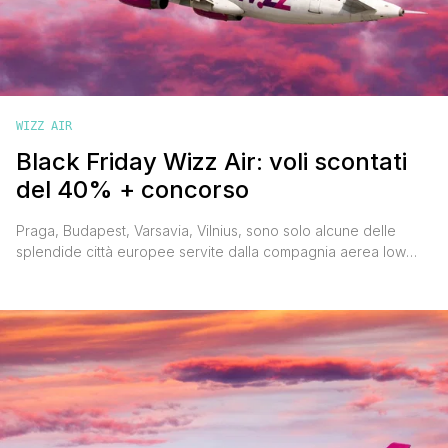
WIZZ AIR
Black Friday Wizz Air: voli scontati
del 40% + concorso
Praga, Budapest, Varsavia, Vilnius, sono solo alcune delle
splendide città europee servite dalla compagnia aerea low
cost ungherese, raggiungibili a basso costo grazie alla nuova
offerta lanciata dalla low cost ungherese. Non è il momento
ideale per pensare di prenotare un biglietto aereo però io ti
segnalo lo stesso il Black Friday Wizz Air che prevede uno
sconto [']