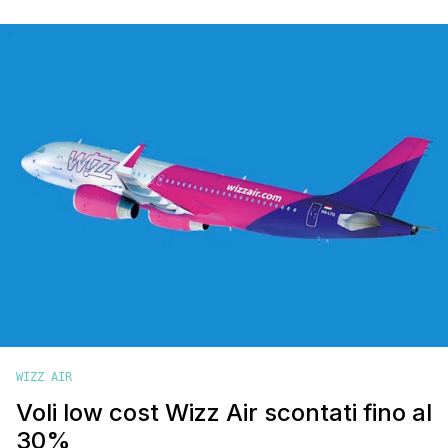
personali potrebbe convenirci l'acquisto di una superiore che
ci garantisca quel qualcosa in più che la base non ci offre. ).
Le tariffe Wizz Air si [']
WIZZ AIR
Voli low cost Wizz Air scontati fino al
30%