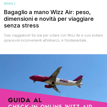
BAGAGLI
Bagaglio a mano Wizz Air: peso,
dimensioni e novità per viaggiare
senza stress
Ciao viaggiatore! Se stai per volare con Wizz Air e vuoi evitare
spiacevoli inconvenienti all’imbarco, è fondamentale
conoscere le regole del bagaglio a mano Wizz Air. In questo
articolo ti aggiorno su tutto ciò che devi sapere per viaggiare
senza stress, risparmiando tempo e denaro. Scopri le
dimensioni, i pesi consentiti e tutte le novità. [']