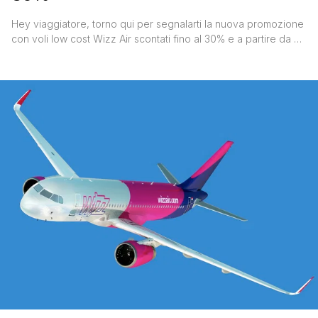
Hey viaggiatore, torno qui per segnalarti la nuova promozione
con voli low cost Wizz Air scontati fino al 30% e a partire da €
2,99. La compagnia aerea ungherese ha lanciato questa
promozione in occasione del suo compleanno e ' solo per
oggi e domani venerdì 18 e sabato 19 maggio 2018- applicherà
questo sconto su tutti i voli. Bisogna quindi andarseli a cercare
[']