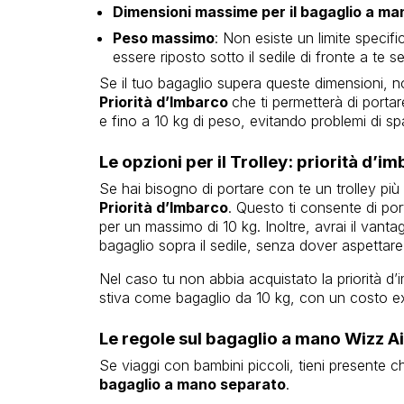
Dimensioni massime per il bagaglio a ma
Peso massimo
: Non esiste un limite specif
essere riposto sotto il sedile di fronte a te 
Se il tuo bagaglio supera queste dimensioni, no
Priorità d’Imbarco
che ti permetterà di port
e fino a 10 kg di peso, evitando problemi di sp
Le opzioni per il Trolley: priorità d’i
Se hai bisogno di portare con te un trolley più 
Priorità d’Imbarco
. Questo ti consente di po
per un massimo di 10 kg. Inoltre, avrai il vantag
bagaglio sopra il sedile, senza dover aspettare 
Nel caso tu non abbia acquistato la priorità d’
stiva come bagaglio da 10 kg, con un costo ex
Le regole sul bagaglio a mano Wizz Ai
Se viaggi con bambini piccoli, tieni presente ch
bagaglio a mano separato
.