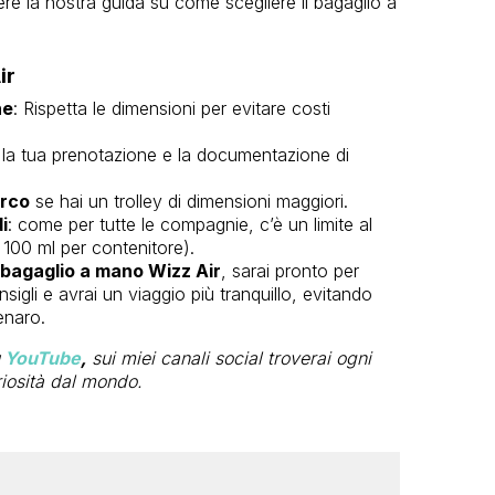
re la nostra guida su come scegliere il bagaglio a
ir
ne
: Rispetta le dimensioni per evitare costi
 la tua prenotazione e la documentazione di
arco
se hai un trolley di dimensioni maggiori.
i
: come per tutte le compagnie, c’è un limite al
100 ml per contenitore).
bagaglio a mano Wizz Air
, sarai pronto per
sigli e avrai un viaggio più tranquillo, evitando
enaro.
u
YouTube
,
sui miei canali social troverai ogni
riosità dal mondo.