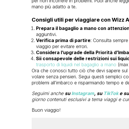
per non incorrere in problemi. Puoi anche legge
mano più adatto a te.
Consigli utili per viaggiare con Wizz A
Prepara il bagaglio a mano con attenzio
aggiuntivi.
Verifica prima di partire
: Consulta sempre
viaggio per evitare errori.
Considera l’upgrade della Priorità d’Imb
Sii consapevole delle restrizioni sui liquid
trasporto di liquidi nel bagaglio a mano
(max 
Ora che conosci tutto ciò che devi sapere sul
volare senza pensieri. Segui questi semplici con
problemi all’imbarco e risparmiando tempo e d
Seguimi anche
su
Instagram
, su
TikTok
e s
giorno contenuti esclusivi a tema viaggi e cu
Buon viaggio!