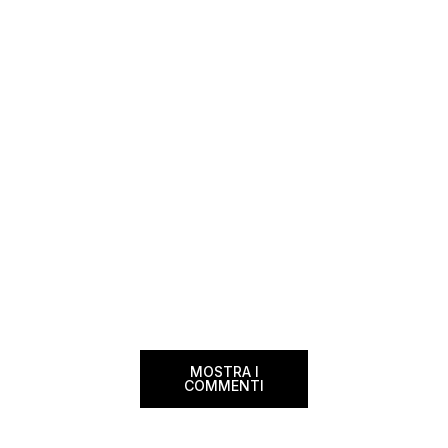
un’opportunità come questa, non vedo
dimenticherai. Icela
l’ora di condividerla. Quella di oggi è una
aerea nazionale isla
di quelle che […]
una campagna che si
Photographer” e sta
MOSTRA I
COMMENTI