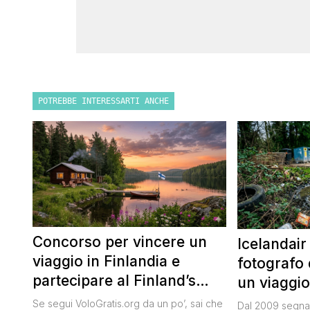
POTREBBE INTERESSARTI ANCHE
Concorso per vincere un
Icelandair
viaggio in Finlandia e
fotografo 
partecipare al Finland’s
un viaggio
Official Tasting
50.000 dol
Se segui VoloGratis.org da un po’, sai che
Dal 2009 segnal