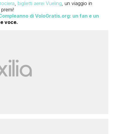
rociera
,
biglietti aerei Vueling
, un viaggio in
i premi!
Compleanno di VoloGratis.org: un fan e un
te voce.