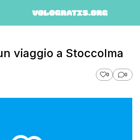
un viaggio a Stoccolma
0
0