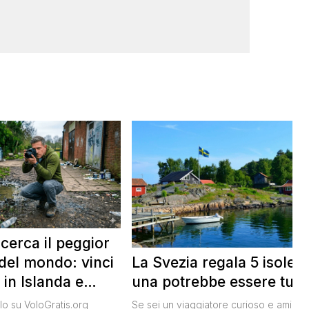
 cerca il peggior
La Svezia regala 5 isole e
del mondo: vinci
una potrebbe essere tua
 in Islanda e
lari
Se sei un viaggiatore curioso e ami le
o su VoloGratis.org