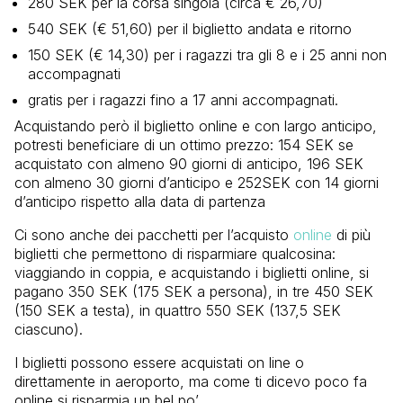
280 SEK per la corsa singola (circa € 26,70)
540 SEK (€ 51,60) per il biglietto andata e ritorno
150 SEK (€ 14,30) per i ragazzi tra gli 8 e i 25 anni non
accompagnati
gratis per i ragazzi fino a 17 anni accompagnati.
Acquistando però il biglietto online e con largo anticipo,
potresti beneficiare di un ottimo prezzo: 154 SEK se
acquistato con almeno 90 giorni di anticipo, 196 SEK
con almeno 30 giorni d’anticipo e 252SEK con 14 giorni
d’anticipo rispetto alla data di partenza
Ci sono anche dei pacchetti per l’acquisto
online
di più
biglietti che permettono di risparmiare qualcosina:
viaggiando in coppia, e acquistando i biglietti online, si
pagano 350 SEK (175 SEK a persona), in tre 450 SEK
(150 SEK a testa), in quattro 550 SEK (137,5 SEK
ciascuno).
I biglietti possono essere acquistati on line o
direttamente in aeroporto, ma come ti dicevo poco fa
online si risparmia un bel po’.