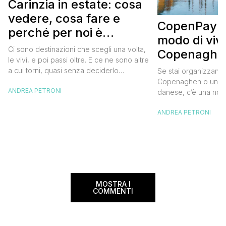
Carinzia in estate: cosa
vedere, cosa fare e
CopenPay: i
perché per noi è
modo di viv
diventata una
Ci sono destinazioni che scegli una volta,
Copenaghen
destinazione del cuore
le vivi, e poi passi oltre. E ce ne sono altre
meglio e s
a cui torni, quasi senza deciderlo
Se stai organizzand
meno
davvero, come se fosse la Carinzia a
Copenaghen o un we
ANDREA PETRONI
richiamarti indietro più che il contrario. Per
danese, c’è una novi
noi è la seconda categoria, senza dubbio.
conoscere prima del
Questa è stata la nostra quarta volta qui, la
ANDREA PETRONI
CopenPay ed è un’ini
terza […]
viaggiatori che sce
più sostenibili durant
Lanciato come proget
ampliato nel 2025 e 
MOSTRA I
COMMENTI