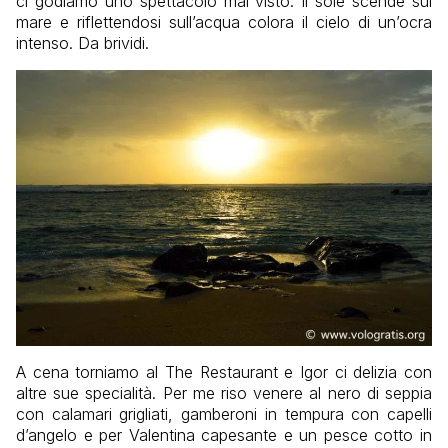
ci godiamo uno spettacolo mai visto. Il sole scende sul
mare e riflettendosi sull’acqua colora il cielo di un’ocra
intenso. Da brividi.
A cena torniamo al The Restaurant e Igor ci delizia con
altre sue specialità. Per me riso venere al nero di seppia
con calamari grigliati, gamberoni in tempura con capelli
d’angelo e per Valentina capesante e un pesce cotto in