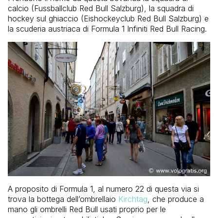
calcio (Fussballclub Red Bull Salzburg), la squadra di
hockey sul ghiaccio (Eishockeyclub Red Bull Salzburg) e
la scuderia austriaca di Formula 1 Infiniti Red Bull Racing.
A proposito di Formula 1, al numero 22 di questa via si
trova la bottega dell’ombrellaio
Kirchtag
, che produce a
mano gli ombrelli Red Bull usati proprio per le