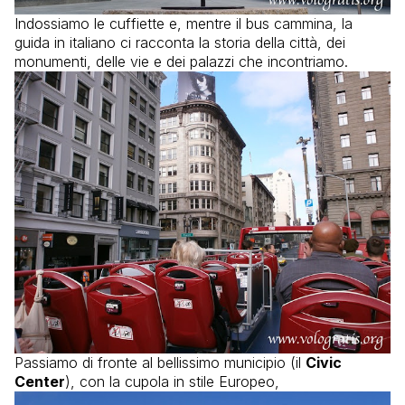
Indossiamo le cuffiette e, mentre il bus cammina, la
guida in italiano ci racconta la storia della città, dei
monumenti, delle vie e dei palazzi che incontriamo.
Passiamo di fronte al bellissimo municipio (il
Civic
Center
), con la cupola in stile Europeo,