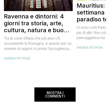
Mauritius: 
settimana i
Ravenna e dintorni: 4
paradiso te
giorni tra storia, arte,
Itinerario 
Ci sono certi Paesi 
cultura, natura e buon
più di altri. Non solo
cibo
paesaggistica ma an
Tra le zone d’Italia che più amo c’è
della popolazione lo
sicuramente la Romagna, e questo per un
ANDREA PETRONI
di questi. Uno di quei
insieme di ragioni. In primis l’accoglienza,
con un sorriso a 36 d
e sì perché quando vai in Romagna vieni
vai con qualche lacri
ANDREA PETRONI
sempre accolto da sorrisi e da parole
C’eravamo […]
gentili che ti fanno subito sentire come a
casa. Poi la storia e la cultura che si
celano anche […]
MOSTRA I
COMMENTI