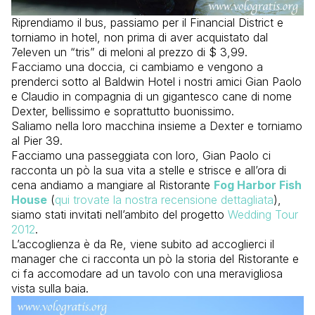
Riprendiamo il bus, passiamo per il Financial District e
torniamo in hotel, non prima di aver acquistato dal
7eleven un “tris” di meloni al prezzo di $ 3,99.
Facciamo una doccia, ci cambiamo e vengono a
prenderci sotto al Baldwin Hotel i nostri amici Gian Paolo
e Claudio in compagnia di un gigantesco cane di nome
Dexter, bellissimo e soprattutto buonissimo.
Saliamo nella loro macchina insieme a Dexter e torniamo
al Pier 39.
Facciamo una passeggiata con loro, Gian Paolo ci
racconta un pò la sua vita a stelle e strisce e all’ora di
cena andiamo a mangiare al Ristorante
Fog Harbor Fish
House
(
qui trovate la nostra recensione dettagliata
),
siamo stati invitati nell’ambito del progetto
Wedding Tour
2012
.
L’accoglienza è da Re, viene subito ad accoglierci il
manager che ci racconta un pò la storia del Ristorante e
ci fa accomodare ad un tavolo con una meravigliosa
vista sulla baia.