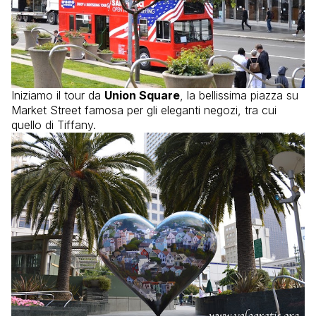
Iniziamo il tour da
Union Square
, la bellissima piazza su
Market Street famosa per gli eleganti negozi, tra cui
quello di Tiffany.