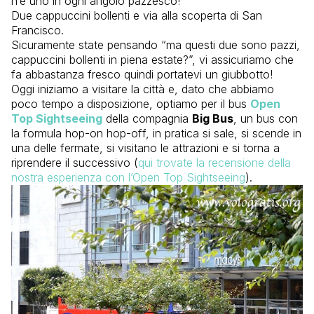
n’è uno in ogni angolo pazzesco!
Due cappuccini bollenti e via alla scoperta di San
Francisco.
Sicuramente state pensando “ma questi due sono pazzi,
cappuccini bollenti in piena estate?”, vi assicuriamo che
fa abbastanza fresco quindi portatevi un giubbotto!
Oggi iniziamo a visitare la città e, dato che abbiamo
poco tempo a disposizione, optiamo per il bus
Open
Top Sightseeing
della compagnia
Big Bus
, un bus con
la formula hop-on hop-off, in pratica si sale, si scende in
una delle fermate, si visitano le attrazioni e si torna a
riprendere il successivo (
qui trovate la recensione della
nostra esperienza con l’Open Top Sightseeing
).