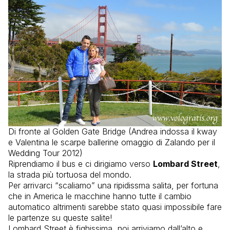
Di fronte al Golden Gate Bridge (Andrea indossa il kway
e Valentina le scarpe ballerine omaggio di Zalando per il
Wedding Tour 2012)
Riprendiamo il bus e ci dirigiamo verso
Lombard Street
,
la strada più tortuosa del mondo.
Per arrivarci “scaliamo” una ripidissma salita, per fortuna
che in America le macchine hanno tutte il cambio
automatico altrimenti sarebbe stato quasi impossibile fare
le partenze su queste salite!
Lombard Street è fighissima, noi arriviamo dall’alto e