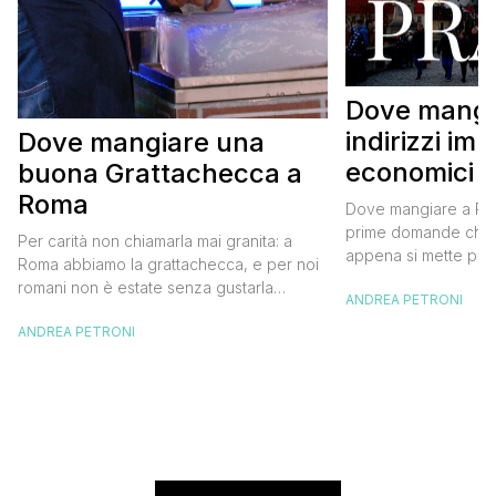
Dove mangi
indirizzi imp
Dove mangiare una
economici
buona Grattachecca a
Roma
Dove mangiare a Pra
prime domande che 
Per carità non chiamarla mai granita: a
appena si mette pie
Roma abbiamo la grattachecca, e per noi
capitale della Repub
romani non è estate senza gustarla
ANDREA PETRONI
Valentina siamo tornat
almeno una volta passeggiando per il
terzo viaggio a Prag
ANDREA PETRONI
centro durante i caldi pomeriggi o le
darti qualche sugge
afose serate. La grattachecca è ghiaccio
al meglio. Dove mang
tritato a mano e velocemente da un
imperdibili ed econo
grosso blocco, con l’aiuto di un raschietto
in ferro, […]