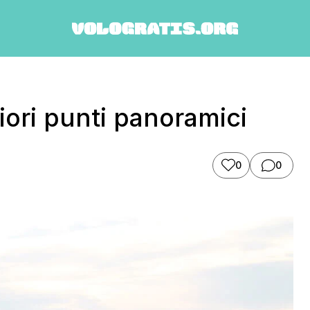
liori punti panoramici
0
0