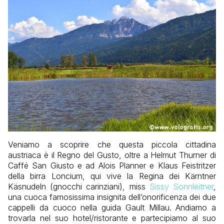
Veniamo a scoprire che questa piccola cittadina
austriaca è il Regno del Gusto, oltre a Helmut Thurner di
Caffé San Giusto e ad Alois
Planner e Klaus Feistritzer
della birra Loncium, qui vive la Regina dei
Kärntner
K
ä
snudeln (gnocchi carinziani), miss
Sissy Sonnleitner
,
una cuoca famosissima insignita dell’onorificenza dei due
cappelli da cuoco nella guida Gault Millau. Andiamo a
trovarla nel suo hotel/ristorante e partecipiamo al suo