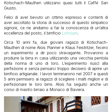
Kötschach-Mauthen
utilizzano quasi tutti il Caffé San
Giusto.
Felici di aver bevuto un ottimo espresso e contenti di
aver ascoltato la storia di successo di questo simpatico
signore, ce ne andiamo a far la conoscenza di un’altra
eccellenza del posto, il birrificio
Loncium
.
Circa 10 anni fa, due giovani ragazzi di
Kötschach-
Mauthen di nome Alois Planner e Klaus Feistritzer
, fecero
un esperimento a dir poco stravagante. Provarono a
produrre la birra in casa utilizzando una vecchia pentola
della nonna di uno di loro. L’esperimento riuscì alla
perfezione e senza pensarci troppo decisero di aprire un
birrificio artigianale. I lavori terminarono nel 2007 e questi
5 anni permisero ai ragazzi di scegliere i malti migliori e di
perfezionare le loro birre. Alois ha seguito anche un
corso di mastro birraio a Monaco di Baviera.