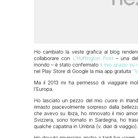
Ho cambiato la veste grafica al blog rendend
collaborare con
L’Huffington Post
– una dell
mondo – è stato confermato
il mio spazio su
nel Play Store di Google la mia app gratuita
“V
Ma il 2013 mi ha permesso di viaggiare molt
l’Europa.
Ho lasciato un pezzo del mio cuore in Irland
rimasto piacevolmente sorpreso dalla bellezza
che avevo su Ibiza, ho rinnovato il mio amor
Svizzera, sono tornato in Sardegna, ho tras
qualche capatina in Umbria (v. diari di viaggio).
Ho dovuto rinunciare anche a tanti bei viaggi, i