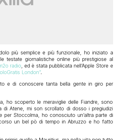
olo più semplice e più funzionale, ho iniziato a
e testate giornalistiche online più prestigiose al
 m2o radio
, ed è stata pubblicata nell’Apple Store e
oloGratis London”
.
o e di conoscere tanta bella gente in giro per
a, ho scoperto le meraviglie delle Fiandre, sono
 di Atene, mi son scrollato di dosso i pregiudizi
e per Stoccolma, ho conosciuto un’altra parte di
corso un bel pò di tempo in Abruzzo e ho fatto
n primis quello a Mauritius, ma nella vita non tutto