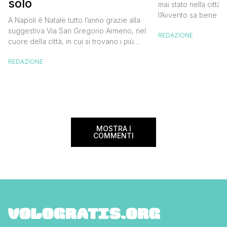
solo
mai stato nella citt
l’Avvento sa bene qu
A Napoli è Natale tutto l’anno grazie alla
l’atmosfera natalizia,
suggestiva Via San Gregorio Armeno, nel
REDAZIONE
in cui vivere al mas
cuore della città, in cui si trovano i più
magico. Il capoluog
grandi artisti del Presepe napoletano con
anche quest’anno si 
REDAZIONE
le loro botteghe specializzate nella
primato italiano per l
realizzazione di statuine tradizionali e
sorprende oramai in
non, da Cleopatra a Maradona, da
Pulcinella a Totò. Se i presepi di San
Gregorio Armeno sono […]
MOSTRA I
COMMENTI