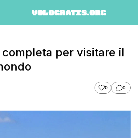
 completa per visitare il
 mondo
0
0